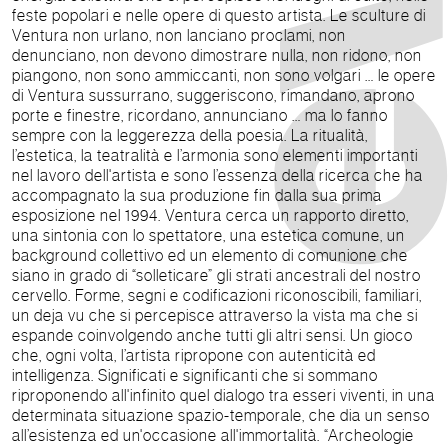
feste popolari e nelle opere di questo artista. Le sculture di
Ventura non urlano, non lanciano proclami, non
denunciano, non devono dimostrare nulla, non ridono, non
piangono, non sono ammiccanti, non sono volgari … le opere
di Ventura sussurrano, suggeriscono, rimandano, aprono
porte e finestre, ricordano, annunciano … ma lo fanno
sempre con la leggerezza della poesia. La ritualità,
l’estetica, la teatralità e l’armonia sono elementi importanti
nel lavoro dell'artista e sono l’essenza della ricerca che ha
accompagnato la sua produzione fin dalla sua prima
esposizione nel 1994. Ventura cerca un rapporto diretto,
una sintonia con lo spettatore, una estetica comune, un
background collettivo ed un elemento di comunione che
siano in grado di “solleticare” gli strati ancestrali del nostro
cervello. Forme, segni e codificazioni riconoscibili, familiari,
un deja vu che si percepisce attraverso la vista ma che si
espande coinvolgendo anche tutti gli altri sensi. Un gioco
che, ogni volta, l’artista ripropone con autenticità ed
intelligenza. Significati e significanti che si sommano
riproponendo all'infinito quel dialogo tra esseri viventi, in una
determinata situazione spazio-temporale, che dia un senso
all’esistenza ed un'occasione all'immortalità. “Archeologie