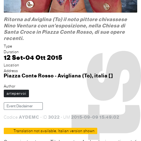
Ritorna ad Aviglina (To) il noto pittore chivassese
Nino Ventura con un'esposizione, nella Chiesa di
Santa Croce in Piazza Conte Rosso, di sue opere
recenti.
Type
Duration
12 Set-04 Ott 2015
Location
Address
Piazza Conte Rosso - Avigliana (To), italia []
Author
artepervoi
Event Disclaimer
AYDEMC
3022
2015-09-09 15:49:02
Codice
- ID
- UM
Translation not available, Italian version shown