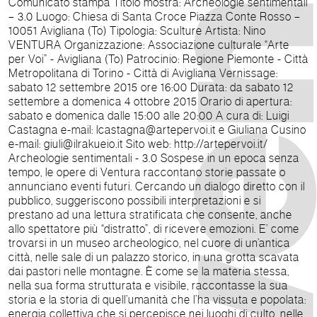
Comunicato stampa Titolo mostra: Archeologie sentimentali
– 3.0 Luogo: Chiesa di Santa Croce Piazza Conte Rosso –
10051 Avigliana (To) Tipologia: Sculture Artista: Nino
VENTURA Organizzazione: Associazione culturale “Arte
per Voi” - Avigliana (To) Patrocinio: Regione Piemonte - Città
Metropolitana di Torino - Città di Avigliana Vernissage:
sabato 12 settembre 2015 ore 16:00 Durata: da sabato 12
settembre a domenica 4 ottobre 2015 Orario di apertura:
sabato e domenica dalle 15:00 alle 20:00 A cura di: Luigi
Castagna e-mail: lcastagna@artepervoi.it e Giuliana Cusino
e-mail: giuli@ilrakueio.it Sito web: http://artepervoi.it/
Archeologie sentimentali - 3.0 Sospese in un epoca senza
tempo, le opere di Ventura raccontano storie passate o
annunciano eventi futuri. Cercando un dialogo diretto con il
pubblico, suggeriscono possibili interpretazioni e si
prestano ad una lettura stratificata che consente, anche
allo spettatore più “distratto”, di ricevere emozioni. E’ come
trovarsi in un museo archeologico, nel cuore di un’antica
città, nelle sale di un palazzo storico, in una grotta scavata
dai pastori nelle montagne. È come se la materia stessa,
nella sua forma strutturata e visibile, raccontasse la sua
storia e la storia di quell’umanità che l’ha vissuta e popolata:
energia collettiva che si percepisce nei luoghi di culto, nelle