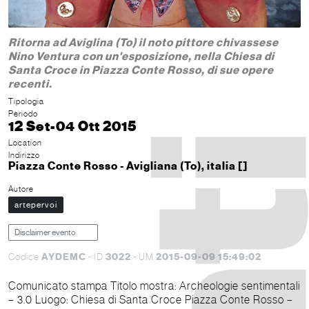
Ritorna ad Aviglina (To) il noto pittore chivassese
Nino Ventura con un'esposizione, nella Chiesa di
Santa Croce in Piazza Conte Rosso, di sue opere
recenti.
Tipologia
Periodo
12 Set-04 Ott 2015
Location
Indirizzo
Piazza Conte Rosso - Avigliana (To), italia []
Autore
artepervoi
Disclaimer evento
AYDEMC
3022
2015-09-09 15:49:02
Codice
- ID
- UM
Comunicato stampa Titolo mostra: Archeologie sentimentali
– 3.0 Luogo: Chiesa di Santa Croce Piazza Conte Rosso –