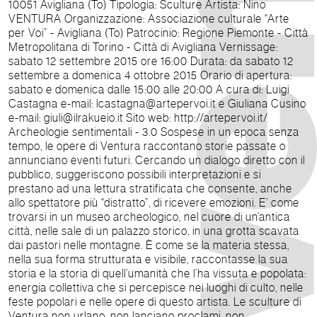
10051 Avigliana (To) Tipologia: Sculture Artista: Nino
VENTURA Organizzazione: Associazione culturale “Arte
per Voi” - Avigliana (To) Patrocinio: Regione Piemonte - Città
Metropolitana di Torino - Città di Avigliana Vernissage:
sabato 12 settembre 2015 ore 16:00 Durata: da sabato 12
settembre a domenica 4 ottobre 2015 Orario di apertura:
sabato e domenica dalle 15:00 alle 20:00 A cura di: Luigi
Castagna e-mail: lcastagna@artepervoi.it e Giuliana Cusino
e-mail: giuli@ilrakueio.it Sito web: http://artepervoi.it/
Archeologie sentimentali - 3.0 Sospese in un epoca senza
tempo, le opere di Ventura raccontano storie passate o
annunciano eventi futuri. Cercando un dialogo diretto con il
pubblico, suggeriscono possibili interpretazioni e si
prestano ad una lettura stratificata che consente, anche
allo spettatore più “distratto”, di ricevere emozioni. E’ come
trovarsi in un museo archeologico, nel cuore di un’antica
città, nelle sale di un palazzo storico, in una grotta scavata
dai pastori nelle montagne. È come se la materia stessa,
nella sua forma strutturata e visibile, raccontasse la sua
storia e la storia di quell’umanità che l’ha vissuta e popolata:
energia collettiva che si percepisce nei luoghi di culto, nelle
feste popolari e nelle opere di questo artista. Le sculture di
Ventura non urlano, non lanciano proclami, non