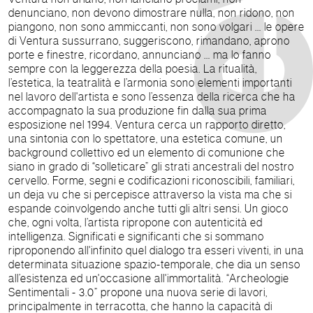
denunciano, non devono dimostrare nulla, non ridono, non
piangono, non sono ammiccanti, non sono volgari … le opere
di Ventura sussurrano, suggeriscono, rimandano, aprono
porte e finestre, ricordano, annunciano … ma lo fanno
sempre con la leggerezza della poesia. La ritualità,
l’estetica, la teatralità e l’armonia sono elementi importanti
nel lavoro dell'artista e sono l’essenza della ricerca che ha
accompagnato la sua produzione fin dalla sua prima
esposizione nel 1994. Ventura cerca un rapporto diretto,
una sintonia con lo spettatore, una estetica comune, un
background collettivo ed un elemento di comunione che
siano in grado di “solleticare” gli strati ancestrali del nostro
cervello. Forme, segni e codificazioni riconoscibili, familiari,
un deja vu che si percepisce attraverso la vista ma che si
espande coinvolgendo anche tutti gli altri sensi. Un gioco
che, ogni volta, l’artista ripropone con autenticità ed
intelligenza. Significati e significanti che si sommano
riproponendo all'infinito quel dialogo tra esseri viventi, in una
determinata situazione spazio-temporale, che dia un senso
all’esistenza ed un'occasione all'immortalità. “Archeologie
Sentimentali - 3.0” propone una nuova serie di lavori,
principalmente in terracotta, che hanno la capacità di