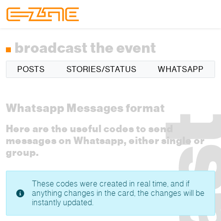
Skip to content
Skip to footer
Menu
broadcast the event
POSTS
STORIES/STATUS
WHATSAPP
Whatsapp Messages format
Here are the useful codes to send
messages on Whatsapp, either single or
group.
These codes were created in real time, and if
anything changes in the card, the changes will be
instantly updated.