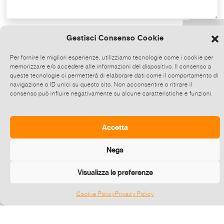
Copy the text
Gestisci Consenso Cookie
Per fornire le migliori esperienze, utilizziamo tecnologie come i cookie per
memorizzare e/o accedere alle informazioni del dispositivo. Il consenso a
Share on Whatsapp, click and then
queste tecnologie ci permetterà di elaborare dati come il comportamento di
choose up to 5 contacts at a time to share
navigazione o ID unici su questo sito. Non acconsentire o ritirare il
consenso può influire negativamente su alcune caratteristiche e funzioni.
this event.
Send
Accetta
Nega
Visualizza le preferenze
Cookie Policy
Privacy Policy
Gestisci consenso