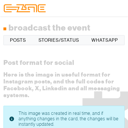
Skip to content
Skip to footer
Menu
broadcast the event
POSTS
STORIES/STATUS
WHATSAPP
Post format for social
Here is the image in useful format for
Instagram posts, and the full codes for
Facebook, X, Linkedin and all messaging
systems.
This image was created in real time, and if
anything changes in the card, the changes will be
instantly updated.