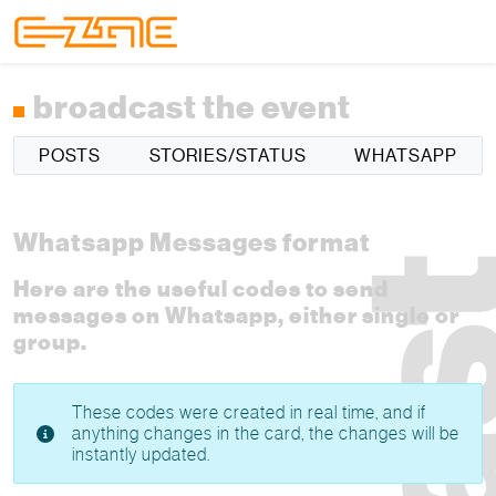
Skip to content
Skip to footer
Menu
broadcast the event
POSTS
STORIES/STATUS
WHATSAPP
Whatsapp Messages format
Here are the useful codes to send
messages on Whatsapp, either single or
group.
These codes were created in real time, and if
anything changes in the card, the changes will be
instantly updated.