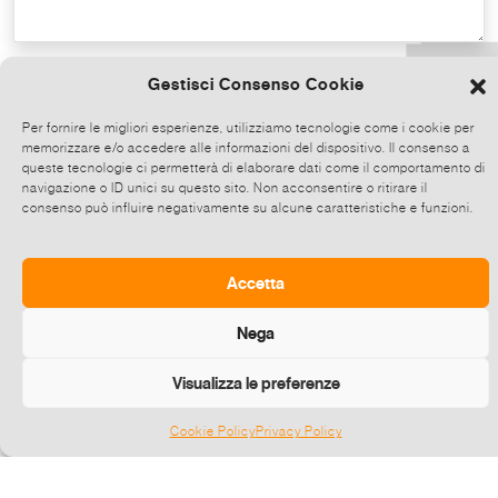
Copy the text
Gestisci Consenso Cookie
Per fornire le migliori esperienze, utilizziamo tecnologie come i cookie per
memorizzare e/o accedere alle informazioni del dispositivo. Il consenso a
Share on Whatsapp, click and then
queste tecnologie ci permetterà di elaborare dati come il comportamento di
choose up to 5 contacts at a time to share
navigazione o ID unici su questo sito. Non acconsentire o ritirare il
consenso può influire negativamente su alcune caratteristiche e funzioni.
this event.
Send
Accetta
Nega
Visualizza le preferenze
Cookie Policy
Privacy Policy
Gestisci consenso