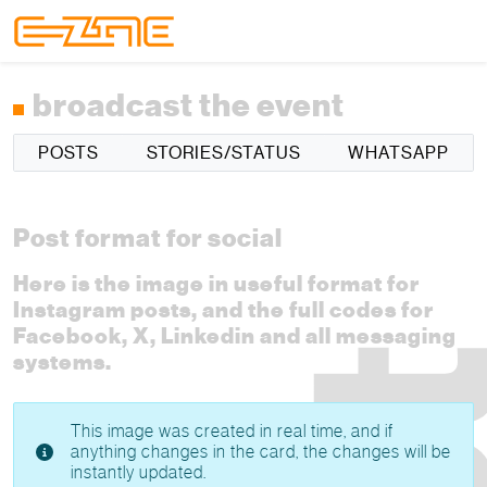
Skip to content
Skip to footer
Menu
broadcast the event
POSTS
STORIES/STATUS
WHATSAPP
Post format for social
Here is the image in useful format for
Instagram posts, and the full codes for
Facebook, X, Linkedin and all messaging
systems.
This image was created in real time, and if
anything changes in the card, the changes will be
instantly updated.