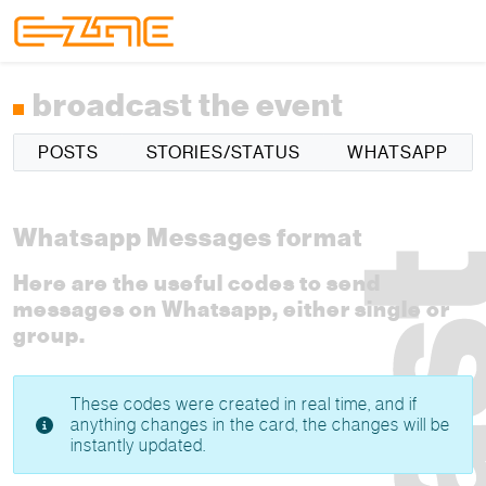
Skip to content
Skip to footer
Menu
broadcast the event
POSTS
STORIES/STATUS
WHATSAPP
Whatsapp Messages format
Here are the useful codes to send
messages on Whatsapp, either single or
group.
These codes were created in real time, and if
anything changes in the card, the changes will be
instantly updated.