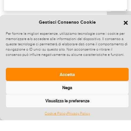
Copy the text
Gestisci Consenso Cookie
Per fornire le migliori esperienze, utilizziamo tecnologie come i cookie per
memorizzare e/o accedere alle informazioni del dispositivo. Il consenso a
Share on Whatsapp, click and then
queste tecnologie ci permetterà di elaborare dati come il comportamento di
choose up to 5 contacts at a time to share
navigazione o ID unici su questo sito. Non acconsentire o ritirare il
consenso può influire negativamente su alcune caratteristiche e funzioni.
this event.
Send
Accetta
Nega
Visualizza le preferenze
Cookie Policy
Privacy Policy
Gestisci consenso