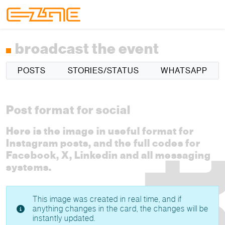
Skip to content
Skip to footer
Menu
broadcast the event
POSTS
STORIES/STATUS
WHATSAPP
Post format for social
Here is the image in useful format for
Instagram posts, and the full codes for
Facebook, X, Linkedin and all messaging
systems.
This image was created in real time, and if
anything changes in the card, the changes will be
instantly updated.