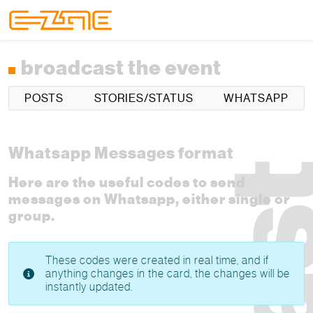
Skip to content
Skip to footer
Menu
broadcast the event
POSTS
STORIES/STATUS
WHATSAPP
Whatsapp Messages format
Here are the useful codes to send
messages on Whatsapp, either single or
group.
These codes were created in real time, and if
anything changes in the card, the changes will be
instantly updated.