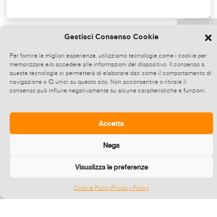
Copy the text
Gestisci Consenso Cookie
Per fornire le migliori esperienze, utilizziamo tecnologie come i cookie per
memorizzare e/o accedere alle informazioni del dispositivo. Il consenso a
Share on Whatsapp, click and then
queste tecnologie ci permetterà di elaborare dati come il comportamento di
choose up to 5 contacts at a time to share
navigazione o ID unici su questo sito. Non acconsentire o ritirare il
consenso può influire negativamente su alcune caratteristiche e funzioni.
this event.
Send
Accetta
Nega
Visualizza le preferenze
Cookie Policy
Privacy Policy
Gestisci consenso