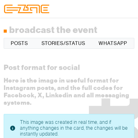
Skip to content
Skip to footer
Menu
broadcast the event
POSTS
STORIES/STATUS
WHATSAPP
Post format for social
Here is the image in useful format for
Instagram posts, and the full codes for
Facebook, X, Linkedin and all messaging
systems.
This image was created in real time, and if
anything changes in the card, the changes will be
instantly updated.