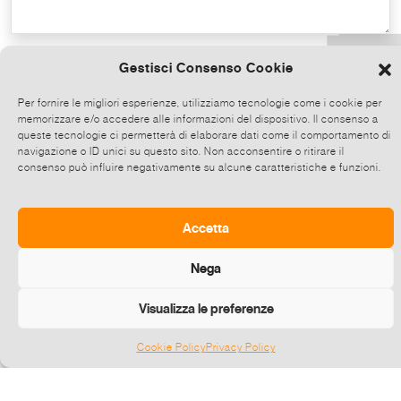
Copy the text
Gestisci Consenso Cookie
Per fornire le migliori esperienze, utilizziamo tecnologie come i cookie per
memorizzare e/o accedere alle informazioni del dispositivo. Il consenso a
Share on Whatsapp, click and then
queste tecnologie ci permetterà di elaborare dati come il comportamento di
choose up to 5 contacts at a time to share
navigazione o ID unici su questo sito. Non acconsentire o ritirare il
consenso può influire negativamente su alcune caratteristiche e funzioni.
this event.
Send
Accetta
Nega
Visualizza le preferenze
Cookie Policy
Privacy Policy
Gestisci consenso