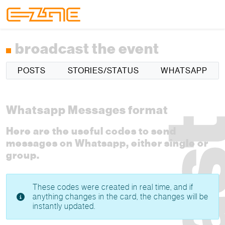
Skip to content
Skip to footer
Menu
broadcast the event
POSTS
STORIES/STATUS
WHATSAPP
Whatsapp Messages format
Here are the useful codes to send
messages on Whatsapp, either single or
group.
These codes were created in real time, and if
anything changes in the card, the changes will be
instantly updated.