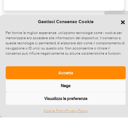
Copy the text
Gestisci Consenso Cookie
Per fornire le migliori esperienze, utilizziamo tecnologie come i cookie per
memorizzare e/o accedere alle informazioni del dispositivo. Il consenso a
Share on Whatsapp, click and then
queste tecnologie ci permetterà di elaborare dati come il comportamento di
choose up to 5 contacts at a time to share
navigazione o ID unici su questo sito. Non acconsentire o ritirare il
consenso può influire negativamente su alcune caratteristiche e funzioni.
this event.
Send
Accetta
Nega
Visualizza le preferenze
Cookie Policy
Privacy Policy
Gestisci consenso