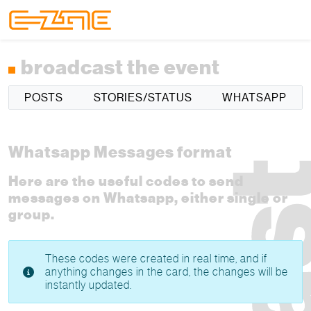
Skip to content
Skip to footer
Menu
broadcast the event
POSTS
STORIES/STATUS
WHATSAPP
Whatsapp Messages format
Here are the useful codes to send
messages on Whatsapp, either single or
group.
These codes were created in real time, and if
anything changes in the card, the changes will be
instantly updated.