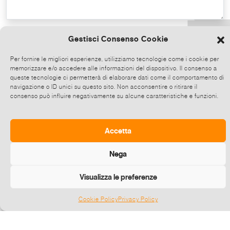
Copy the text
Gestisci Consenso Cookie
Per fornire le migliori esperienze, utilizziamo tecnologie come i cookie per
memorizzare e/o accedere alle informazioni del dispositivo. Il consenso a
Share on Whatsapp, click and then
queste tecnologie ci permetterà di elaborare dati come il comportamento di
choose up to 5 contacts at a time to share
navigazione o ID unici su questo sito. Non acconsentire o ritirare il
consenso può influire negativamente su alcune caratteristiche e funzioni.
this event.
Send
Accetta
Nega
Visualizza le preferenze
Cookie Policy
Privacy Policy
Gestisci consenso