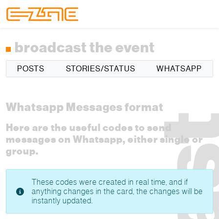
Skip to content
Skip to footer
Menu
broadcast the event
POSTS
STORIES/STATUS
WHATSAPP
Whatsapp Messages format
Here are the useful codes to send
messages on Whatsapp, either single or
group.
These codes were created in real time, and if
anything changes in the card, the changes will be
instantly updated.