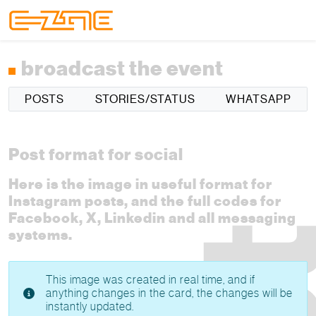
Skip to content
Skip to footer
Menu
broadcast the event
POSTS
STORIES/STATUS
WHATSAPP
Post format for social
Here is the image in useful format for
Instagram posts, and the full codes for
Facebook, X, Linkedin and all messaging
systems.
This image was created in real time, and if
anything changes in the card, the changes will be
instantly updated.