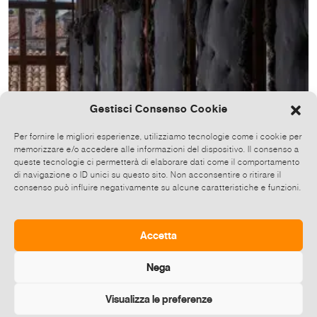
Gestisci Consenso Cookie
Per fornire le migliori esperienze, utilizziamo tecnologie come i cookie per
memorizzare e/o accedere alle informazioni del dispositivo. Il consenso a
queste tecnologie ci permetterà di elaborare dati come il comportamento
di navigazione o ID unici su questo sito. Non acconsentire o ritirare il
consenso può influire negativamente su alcune caratteristiche e funzioni.
Dubravka Losic
DUBRAVKA LOŠIĆ: COMPELLED BY FRIGHT AND
BEAUTY
Accetta
09 Mag-22 Nov 2026
Palazzo Zorzi
Venezia [VE]
Nega
Visualizza le preferenze