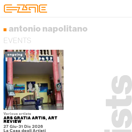
Skip to content
Skip to footer
Menu
antonio napolitano
EVENTS
ongoing
Various artists
ARS GRATIA ARTIS, ART
REVIEW
27 Giu-31 Dic 2026
La Casa degli Artisti