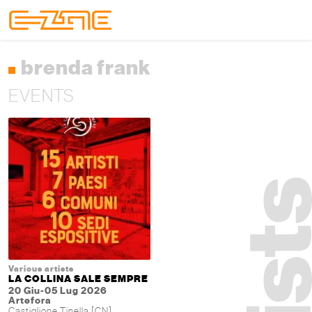
Skip to content
Skip to footer
Menu
brenda frank
EVENTS
Various artists
LA COLLINA SALE SEMPRE
20 Giu-05 Lug 2026
Artefora
Castiglione Tinella [CN]