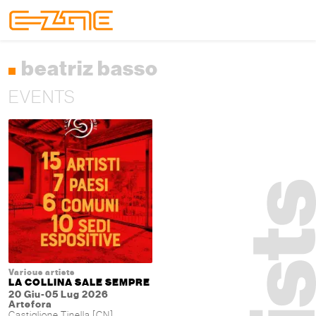
Skip to content
Skip to footer
Menu
beatriz basso
EVENTS
Various artists
LA COLLINA SALE SEMPRE
20 Giu-05 Lug 2026
Artefora
Castiglione Tinella [CN]