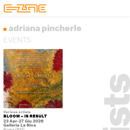
Skip to content
Skip to footer
Menu
adriana pincherle
EVENTS
Various artists
BLOOM – IS RESULT
23 Apr-27 Giu 2026
Galleria La Nica
Roma [RM]