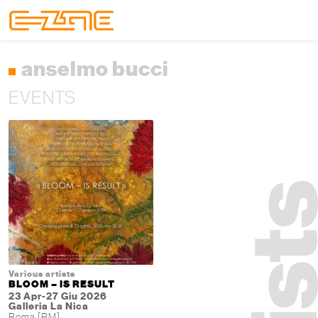
Skip to content
Skip to footer
Menu
anselmo bucci
EVENTS
Various artists
BLOOM – IS RESULT
23 Apr-27 Giu 2026
Galleria La Nica
Roma [RM]