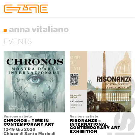
Skip to content
Skip to footer
Menu
anna vitaliano
EVENTS
Various artists
Various artists
CHRONOS – TIME IN
RISONANZE –
CONTEMPORARY ART
INTERNATIONAL
CONTEMPORARY ART
12-19 Giu 2026
EXHIBITION
Chiesa di Santa Maria di