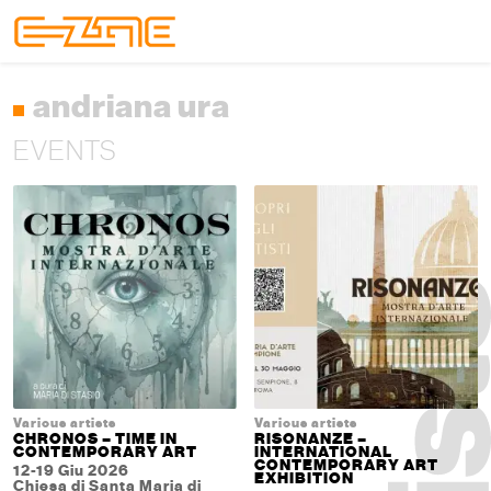
Skip to content
Skip to footer
Menu
andriana ura
EVENTS
Various artists
Various artists
CHRONOS – TIME IN
RISONANZE –
CONTEMPORARY ART
INTERNATIONAL
CONTEMPORARY ART
12-19 Giu 2026
EXHIBITION
Chiesa di Santa Maria di