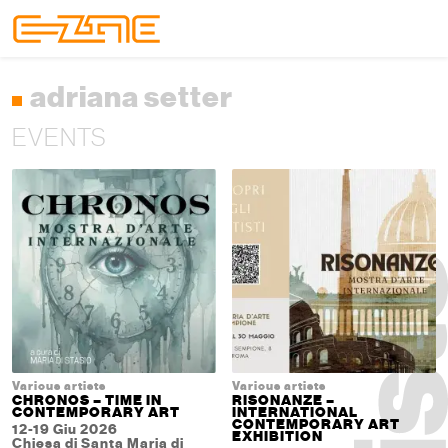
Skip to content
Skip to footer
Menu
adriana setter
EVENTS
Various artists
Various artists
CHRONOS – TIME IN
RISONANZE –
CONTEMPORARY ART
INTERNATIONAL
CONTEMPORARY ART
12-19 Giu 2026
EXHIBITION
Chiesa di Santa Maria di