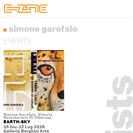
Skip to content
Skip to footer
Menu
simone garofalo
EVENTS
Simone Garofalo, Vittoria
Notarbartolo Di Villarosa
EARTH-SKY
25 Giu-22 Lug 2026
Galleria Borghini Arte