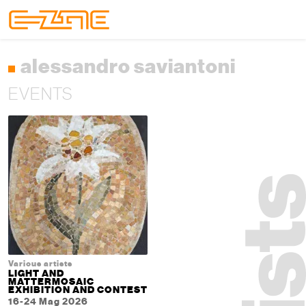
Skip to content
Skip to footer
Menu
alessandro saviantoni
EVENTS
Various artists
LIGHT AND
MATTERMOSAIC
EXHIBITION AND CONTEST
16-24 Mag 2026