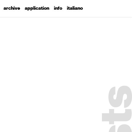
archive
application
info
italiano