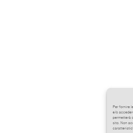
Per fornire 
e/o accedere
permetterà d
sito. Non ac
caratteristic