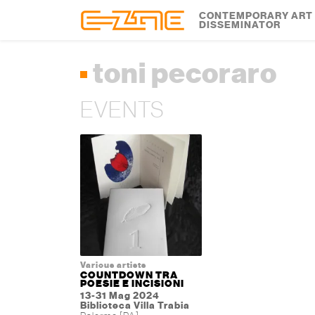
Skip to content
Skip to footer
CONTEMPORARY ART
DISSEMINATOR
toni pecoraro
EVENTS
Various artists
COUNTDOWN TRA
POESIE E INCISIONI
13-31 Mag 2024
Biblioteca Villa Trabia