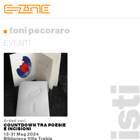
Skip to content
Skip to footer
Menu
toni pecoraro
EVENTI
Artisti vari
COUNTDOWN TRA POESIE
E INCISIONI
13-31 Mag 2024
Biblioteca Villa Trabia