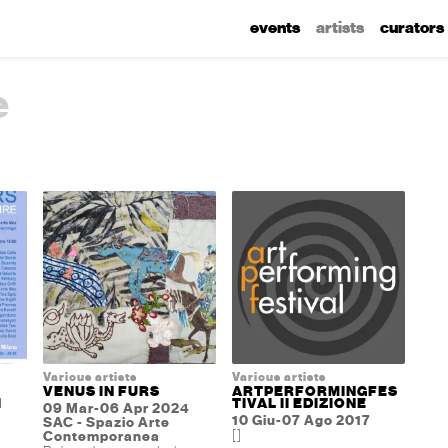
events
artists
curators
e
Various artists
Various artists
VENUS IN FURS
ARTPERFORMINGFES
I
TIVAL II EDIZIONE
09 Mar-06 Apr 2024
10 Giu-07 Ago 2017
SAC - Spazio Arte
[]
Contemporanea