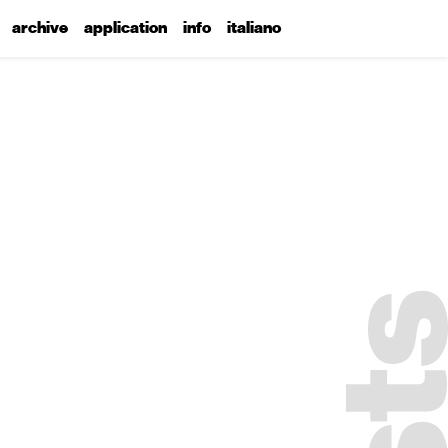
archive
application
info
italiano