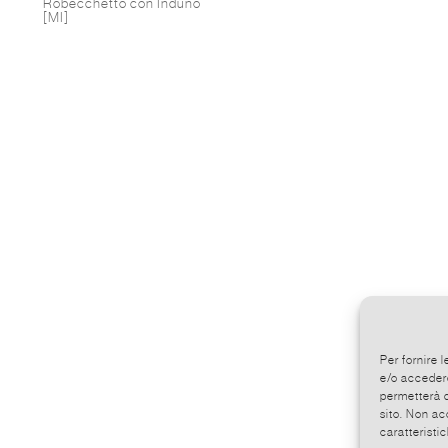
Robecchetto con Induno
[MI]
Per fornire 
e/o accedere
permetterà d
sito. Non ac
caratteristic