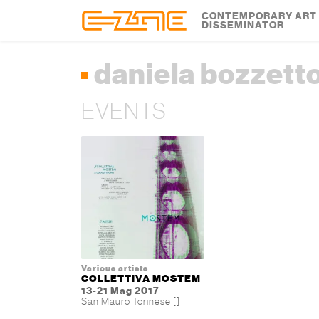
Skip to content
Skip to footer
CONTEMPORARY ART
DISSEMINATOR
daniela bozzett
EVENTS
Various artists
COLLETTIVA MOSTEM
13-21 Mag 2017
San Mauro Torinese []