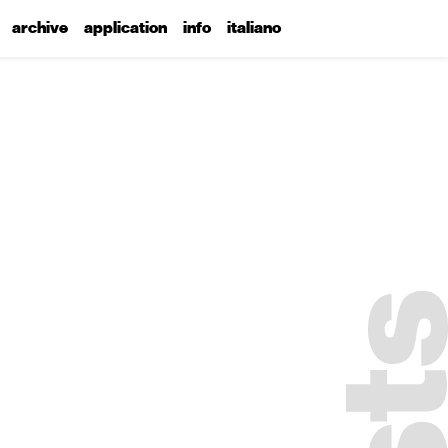
archive
application
info
italiano