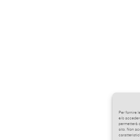
Per fornire 
e/o accedere
permetterà d
sito. Non ac
caratteristic