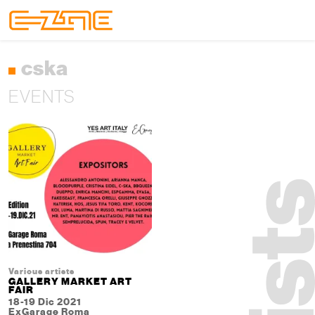
Skip to content
Skip to footer
Menu
cska
EVENTS
Various artists
GALLERY MARKET ART
FAIR
18-19 Dic 2021
ExGarage Roma