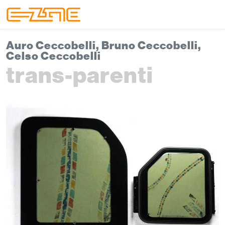
Skip to content
Skip to footer
Menu
Auro Ceccobelli, Bruno Ceccobelli,
Celso Ceccobelli
trans-parenti