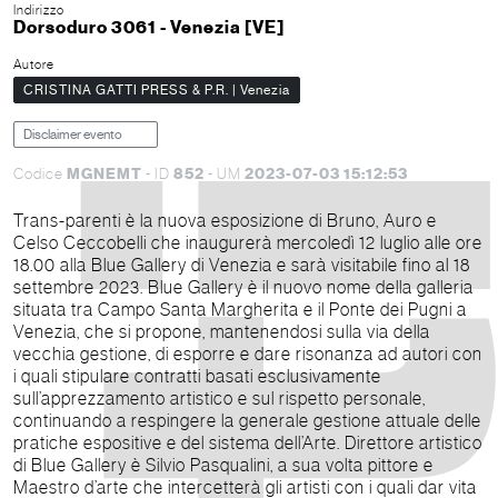
Indirizzo
Dorsoduro 3061 - Venezia [VE]
Autore
CRISTINA GATTI PRESS & P.R. | Venezia
Disclaimer evento
MGNEMT
852
2023-07-03 15:12:53
Codice
- ID
- UM
Trans-parenti è la nuova esposizione di Bruno, Auro e
Celso Ceccobelli che inaugurerà mercoledì 12 luglio alle ore
18.00 alla Blue Gallery di Venezia e sarà visitabile fino al 18
settembre 2023. Blue Gallery è il nuovo nome della galleria
situata tra Campo Santa Margherita e il Ponte dei Pugni a
Venezia, che si propone, mantenendosi sulla via della
vecchia gestione, di esporre e dare risonanza ad autori con
i quali stipulare contratti basati esclusivamente
sull’apprezzamento artistico e sul rispetto personale,
continuando a respingere la generale gestione attuale delle
pratiche espositive e del sistema dell’Arte. Direttore artistico
di Blue Gallery è Silvio Pasqualini, a sua volta pittore e
Maestro d’arte che intercetterà gli artisti con i quali dar vita