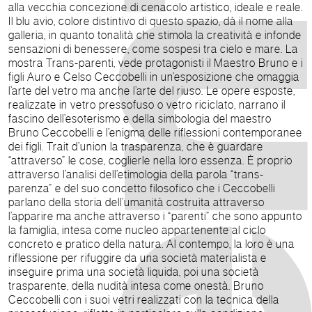
alla vecchia concezione di cenacolo artistico, ideale e reale.
Il blu avio, colore distintivo di questo spazio, dà il nome alla
galleria, in quanto tonalità che stimola la creatività e infonde
sensazioni di benessere, come sospesi tra cielo e mare. La
mostra Trans-parenti, vede protagonisti il Maestro Bruno e i
figli Auro e Celso Ceccobelli in un’esposizione che omaggia
l’arte del vetro ma anche l’arte del riuso. Le opere esposte,
realizzate in vetro pressofuso o vetro riciclato, narrano il
fascino dell’esoterismo e della simbologia del maestro
Bruno Ceccobelli e l’enigma delle riflessioni contemporanee
dei figli. Trait d’union la trasparenza, che è guardare
“attraverso” le cose, coglierle nella loro essenza. È proprio
attraverso l’analisi dell’etimologia della parola “trans-
parenza” e del suo concetto filosofico che i Ceccobelli
parlano della storia dell’umanità costruita attraverso
l’apparire ma anche attraverso i “parenti” che sono appunto
la famiglia, intesa come nucleo appartenente al ciclo
concreto e pratico della natura. Al contempo, la loro è una
riflessione per rifuggire da una società materialista e
inseguire prima una società liquida, poi una società
trasparente, della nudità intesa come onestà. Bruno
Ceccobelli con i suoi vetri realizzati con la tecnica della