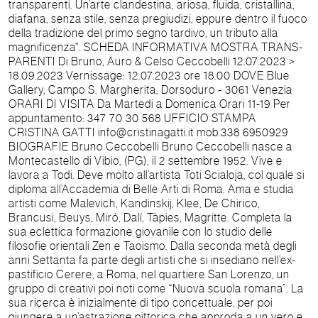
transparenti. Un’arte clandestina, ariosa, fluida, cristallina,
diafana, senza stile, senza pregiudizi, eppure dentro il fuoco
della tradizione del primo segno tardivo, un tributo alla
magnificenza". SCHEDA INFORMATIVA MOSTRA TRANS-
PARENTI Di Bruno, Auro & Celso Ceccobelli 12.07.2023 >
18.09.2023 Vernissage: 12.07.2023 ore 18.00 DOVE Blue
Gallery, Campo S. Margherita, Dorsoduro - 3061 Venezia
ORARI DI VISITA Da Martedi a Domenica Orari 11-19 Per
appuntamento: 347 70 30 568 UFFICIO STAMPA
CRISTINA GATTI info@cristinagatti.it mob.338 6950929
BIOGRAFIE Bruno Ceccobelli Bruno Ceccobelli nasce a
Montecastello di Vibio, (PG), il 2 settembre 1952. Vive e
lavora a Todi. Deve molto all’artista Toti Scialoja, col quale si
diploma all’Accademia di Belle Arti di Roma. Ama e studia
artisti come Malevich, Kandinskij, Klee, De Chirico,
Brancusi, Beuys, Miró, Dalí, Tàpies, Magritte. Completa la
sua eclettica formazione giovanile con lo studio delle
filosofie orientali Zen e Taoismo. Dalla seconda metà degli
anni Settanta fa parte degli artisti che si insediano nell’ex-
pastificio Cerere, a Roma, nel quartiere San Lorenzo, un
gruppo di creativi poi noti come “Nuova scuola romana”. La
sua ricerca è inizialmente di tipo concettuale, per poi
giungere a un’astrazione pittorica che approda a un vero e