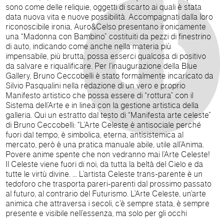
sono come delle reliquie, oggetti di scarto ai quali è stata
data nuova vita e nuove possibilità. Accompagnati dalla loro
riconoscibile ironia, Auro&Celso presentano ironicamente
una “Madonna con Bambino” costituiti da pezzi di finestrino
di auto, indicando come anche nella materia più
impensabile, più brutta, possa esserci qualcosa di positivo
da salvare e riqualificare. Per l’inaugurazione della Blue
Gallery, Bruno Ceccobelli è stato formalmente incaricato da
Silvio Pasqualini nella redazione di un vero e proprio
Manifesto artistico che possa essere di “rottura” con il
Sistema dell’Arte e in linea con la gestione artistica della
galleria. Qui un estratto dal testo di “Manifesta arte celeste”
di Bruno Ceccobelli: "L’Arte Celeste è antisociale perché
fuori dal tempo, è simbolica, eterna, antisistemica al
mercato, però è una pratica manuale abile, utile all’Anima.
Povere anime spente che non vedranno mai l’Arte Celeste!
Il Celeste viene fuori di noi, da tutta la beltà del Cielo e da
tutte le virtù divine. … L’artista Celeste trans-parente è un
tedoforo che trasporta pareri-parenti dal prossimo passato
al futuro, al contrario del Futurismo. L’Arte Celeste, un’arte
animica che attraversa i secoli, c’è sempre stata, è sempre
presente e visibile nell’essenza, ma solo per gli occhi