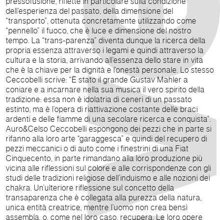
pressofusione, riflette in particolare sulla condizione
dell’esperienza del passato, della dimensione del
“transporto”, ottenuta concretamente utilizzando come
“pennello” il fuoco, che è luce e dimensione del nostro
tempo. La “trans-parenza” diventa dunque la ricerca della
propria essenza attraverso i legami e quindi attraverso la
cultura e la storia, arrivando all’essenza dello stare in vita
che è la chiave per la dignità e l’onestà personale. Lo stesso
Ceccobelli scrive: “È stato il grande Gustav Mahler a
coniare e a incarnare nella sua musica il vero spirito della
tradizione: essa non è idolatria di ceneri di un passato
estinto, ma è l’opera di riattivazione costante delle braci
ardenti e delle fiamme di una secolare ricerca e conquista”.
Auro&Celso Ceccobelli espongono dei pezzi che in parte si
rifanno alla loro arte “garaggesca” e quindi del recupero di
pezzi meccanici o di auto come i finestrini di una Fiat
Cinquecento, in parte rimandano alla loro produzione più
vicina alle riflessioni sul colore e alle corrispondenze con gli
studi delle tradizioni religiose dell’induismo e alle nozioni dei
chakra. Un’ulteriore riflessione sul concetto della
transaparenza che è collegata alla purezza della natura,
unica entità creatrice, mentre l’uomo non crea bensì
assembla, o, come nel loro caso, recupera. Le loro opere