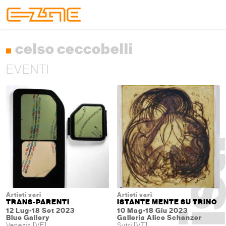
Skip to content
Skip to footer
Menu
celso ceccobelli
EVENTI
Artisti vari
Artisti vari
TRANS-PARENTI
ISTANTE MENTE SU TRINO
12 Lug-18 Set 2023
10 Mag-18 Giu 2023
Blue Gallery
Galleria Alice Schanzer
Venezia [VE]
Sutri [VT]