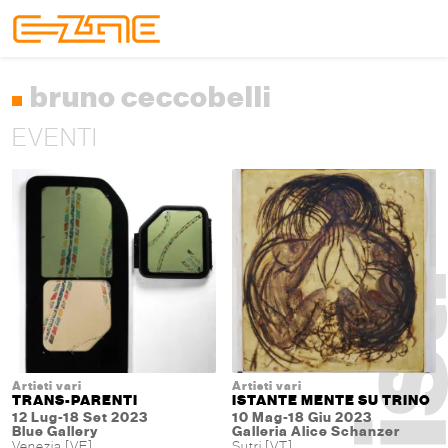
Skip to content
Skip to footer
Menu
bruno ceccobelli
EVENTI
Artisti vari
Artisti vari
TRANS-PARENTI
ISTANTE MENTE SU TRINO
12 Lug-18 Set 2023
10 Mag-18 Giu 2023
Blue Gallery
Galleria Alice Schanzer
Venezia [VE]
Sutri [VT]