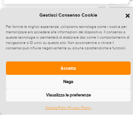
Copia il testo
Gestisci Consenso Cookie
Per fornire le migliori esperienze, utilizziamo tecnologie come i cookie per
memorizzare e/o accedere alle informazioni del dispositivo. Il consenso a
Condividi direttamente su Whatsapp,
queste tecnologie ci permetterà di elaborare dati come il comportamento di
clicca e poi scegli fino a 5 contatti alla
navigazione o ID unici su questo sito. Non acconsentire o ritirare il
consenso può influire negativamente su alcune caratteristiche e funzioni.
volta con cui condividere questo evento.
Invia
Accetta
Nega
Visualizza le preferenze
Cookie Policy
Privacy Policy
Gestisci consenso
©
2026 E-zine