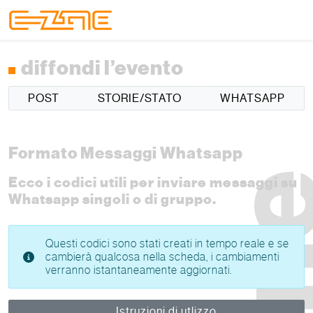
Skip to content
Skip to footer
Menu
diffondi l’evento
POST
STORIE/STATO
WHATSAPP
Formato Messaggi Whatsapp
Ecco i codici utili per inviare messaggi su
Whatsapp singoli o di gruppo.
Questi codici sono stati creati in tempo reale e se
cambierà qualcosa nella scheda, i cambiamenti
verranno istantaneamente aggiornati.
Istruzioni di utlizzo