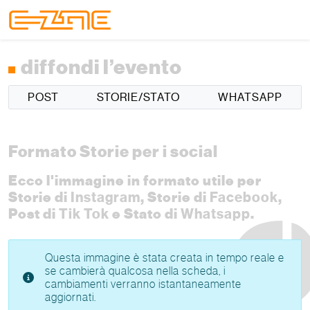
Skip to content
Skip to footer
Menu
diffondi l’evento
POST
STORIE/STATO
WHATSAPP
Formato Storie per i social
Ecco l'immagine in formato utile per
Storie di
Instagram
, Storie di
Facebook
,
Post di
Tik Tok
e Stato di
Whatsapp
.
Questa immagine è stata creata in tempo reale e
se cambierà qualcosa nella scheda, i
cambiamenti verranno istantaneamente
aggiornati.