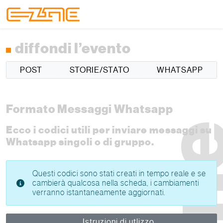
Skip to content
Skip to footer
Menu
diffondi l’evento
POST
STORIE/STATO
WHATSAPP
Formato Messaggi Whatsapp
Ecco i codici utili per inviare messaggi su
Whatsapp singoli o di gruppo.
Questi codici sono stati creati in tempo reale e se
cambierà qualcosa nella scheda, i cambiamenti
verranno istantaneamente aggiornati.
Istruzioni di utlizzo