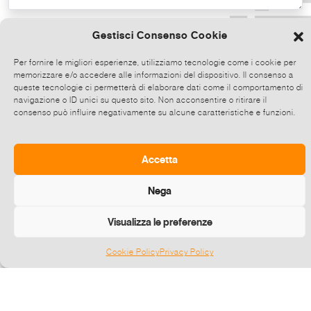
Copia il testo
Gestisci Consenso Cookie
Per fornire le migliori esperienze, utilizziamo tecnologie come i cookie per
memorizzare e/o accedere alle informazioni del dispositivo. Il consenso a
Condividi direttamente su Whatsapp,
queste tecnologie ci permetterà di elaborare dati come il comportamento di
clicca e poi scegli fino a 5 contatti alla
navigazione o ID unici su questo sito. Non acconsentire o ritirare il
consenso può influire negativamente su alcune caratteristiche e funzioni.
volta con cui condividere questo evento.
Invia
Accetta
Nega
Visualizza le preferenze
Cookie Policy
Privacy Policy
Gestisci consenso
©
2026 E-zine