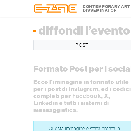
Skip to content
Skip to footer
CONTEMPORARY ART
DISSEMINATOR
diffondi l’evento
POST
Formato Post per i socia
Ecco l'immagine in formato utile
per i post di
Instagram
, ed i codici
completi per
Facebook
,
X
,
Linkedin
e tutti i sistemi di
messaggistica.
Questa immagine è stata creata in