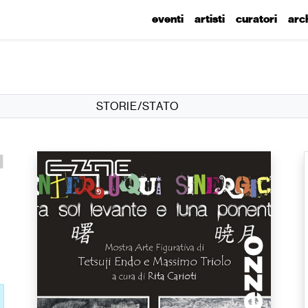
eventi
artisti
curatori
arc
STORIE/STATO
l