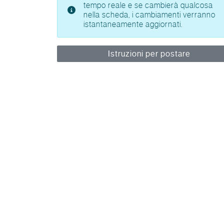
tempo reale e se cambierà qualcosa
nella scheda, i cambiamenti verranno
istantaneamente aggiornati.
Istruzioni per postare