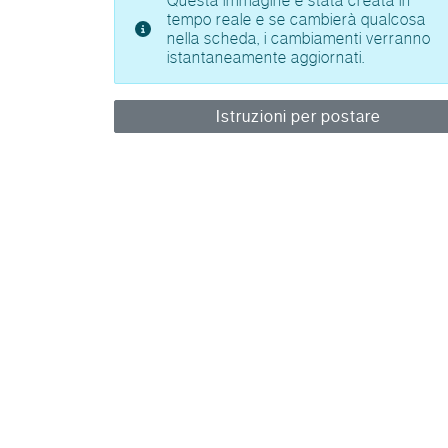
Questa immagine è stata creata in
tempo reale e se cambierà qualcosa
nella scheda, i cambiamenti verranno
istantaneamente aggiornati.
Istruzioni per postare