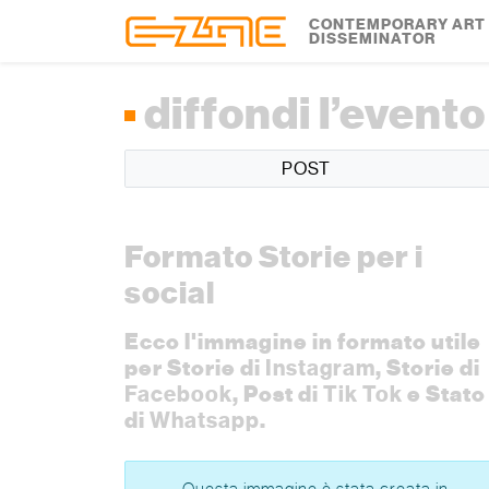
Skip to content
Skip to footer
CONTEMPORARY ART
DISSEMINATOR
diffondi l’evento
POST
Formato Storie per i
social
Ecco l'immagine in formato utile
per Storie di
Instagram
, Storie di
Facebook
, Post di
Tik Tok
e Stato
di
Whatsapp
.