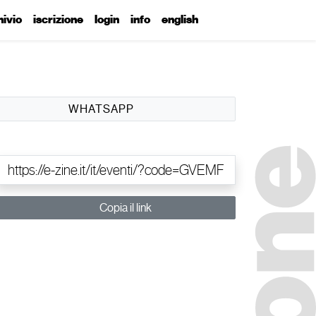
hivio
iscrizione
login
info
english
WHATSAPP
Copia il link