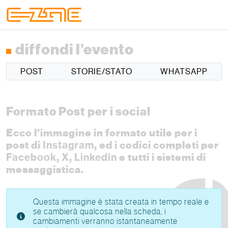
Skip to content
Skip to footer
Menu
diffondi l’evento
POST
STORIE/STATO
WHATSAPP
Formato Post per i social
Ecco l'immagine in formato utile per i
post di
Instagram
, ed i codici completi per
Facebook
,
X
,
Linkedin
e tutti i sistemi di
messaggistica.
Questa immagine è stata creata in tempo reale e
se cambierà qualcosa nella scheda, i
cambiamenti verranno istantaneamente