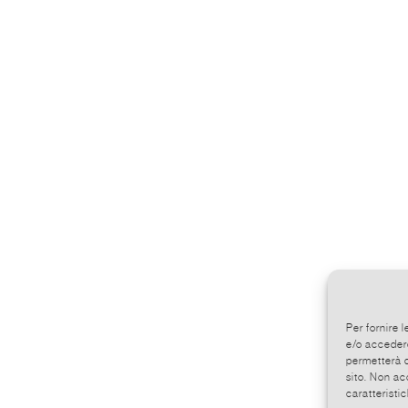
Per fornire 
e/o accedere
permetterà d
sito. Non ac
caratteristic