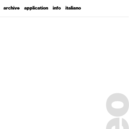
archive
application
info
italiano