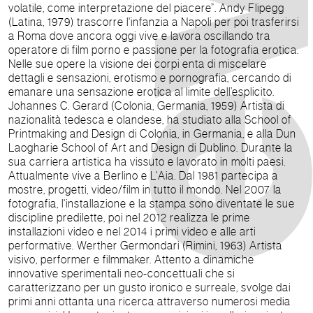
volatile, come interpretazione del piacere”. Andy Flipegg
(Latina, 1979) trascorre l'infanzia a Napoli per poi trasferirsi
a Roma dove ancora oggi vive e lavora oscillando tra
operatore di film porno e passione per la fotografia erotica.
Nelle sue opere la visione dei corpi enta di miscelare
dettagli e sensazioni, erotismo e pornografia, cercando di
emanare una sensazione erotica al limite dell’esplicito.
Johannes C. Gerard (Colonia, Germania, 1959) Artista di
nazionalità tedesca e olandese, ha studiato alla School of
Printmaking and Design di Colonia, in Germania, e alla Dun
Laogharie School of Art and Design di Dublino. Durante la
sua carriera artistica ha vissuto e lavorato in molti paesi.
Attualmente vive a Berlino e L'Aia. Dal 1981 partecipa a
mostre, progetti, video/film in tutto il mondo. Nel 2007 la
fotografia, l'installazione e la stampa sono diventate le sue
discipline predilette, poi nel 2012 realizza le prime
installazioni video e nel 2014 i primi video e alle arti
performative. Werther Germondari (Rimini, 1963) Artista
visivo, performer e filmmaker. Attento a dinamiche
innovative sperimentali neo-concettuali che si
caratterizzano per un gusto ironico e surreale, svolge dai
primi anni ottanta una ricerca attraverso numerosi media