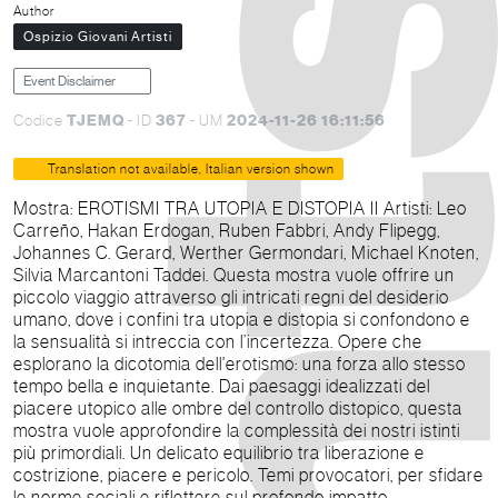
Author
Ospizio Giovani Artisti
Event Disclaimer
TJEMQ
367
2024-11-26 16:11:56
Codice
- ID
- UM
Translation not available, Italian version shown
Mostra: EROTISMI TRA UTOPIA E DISTOPIA II Artisti: Leo
Carreño, Hakan Erdogan, Ruben Fabbri, Andy Flipegg,
Johannes C. Gerard, Werther Germondari, Michael Knoten,
Silvia Marcantoni Taddei. Questa mostra vuole offrire un
piccolo viaggio attraverso gli intricati regni del desiderio
umano, dove i confini tra utopia e distopia si confondono e
la sensualità si intreccia con l’incertezza. Opere che
esplorano la dicotomia dell'erotismo: una forza allo stesso
tempo bella e inquietante. Dai paesaggi idealizzati del
piacere utopico alle ombre del controllo distopico, questa
mostra vuole approfondire la complessità dei nostri istinti
più primordiali. Un delicato equilibrio tra liberazione e
costrizione, piacere e pericolo. Temi provocatori, per sfidare
le norme sociali e riflettere sul profondo impatto