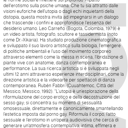
dell'erotismo sulla psiche umana. Che tu sia attratto dalle
visioni euforiche dell'utopia o dagli echi inquietanti della
distopia, questa mostra invita ad impegnarsi in un dialogo
che trascende i confini e approfondisce l'essenza del
desiderio umano. Leo Carreño (Bogota, Colombia, 1979) è
un video artista, fotografo, scultore e tassidermista (noto
come Dr.-Xikaria). Ha studiato produzione cinematografica
e sviluppato il suo lavoro artistico sulla biologia, l'emergere
di politiche ambientali e l'uso del movimento corporeo
attraverso elementi come la messa in scena, l'ibridazione di
piante vive con anatomie, danza contemporanea e
performance. La sua ricerca artistica si è sviluppata negli
ultimi 12 anni attraverso esperienze interdisciplinari, come la
direzione artistica e la videoarte per spettacoli di danza
contemporanea. Rubén Fabbri (Cuuahtemoc, Città del
Messico, Messico, 1992). “L’utopia è un’esplorazione della
riformulazione del corpo erotico e della decostruzione del
sesso gay; si concentra su momenti di sessualità
omosessuale, direttamente e canonicamente smantellando
l’estetica imposta dal porno gay. Riformula il corpo, l’atto
sessuale e l’erotismo in un’opera audiovisiva che cerca di
generare un’atmosfera contemplativa, intima, effimera e