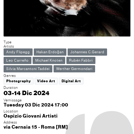
Type
Artists
Andy Flipegg
Hakan Erdoğan
Johannes C.Gerard
Leo Carreño
Michael Knoten
Rubén Fabbri
Silvia Marcantoni Taddei
Werther Germondari
Genres
Photography
Video Art
Digital Art
Duration
03-14 Dic 2024
Vernissage
Tuesday 03 Dic 2024 17:00
Location
Ospizio Giovani Artisti
Address
via Cernaia 15 - Roma [RM]