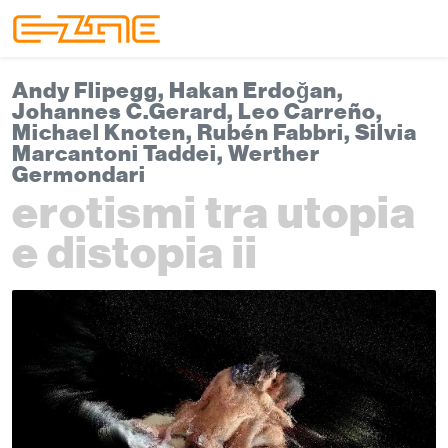
Skip to content
Skip to footer
Menu
Andy Flipegg, Hakan Erdoğan,
Johannes C.Gerard, Leo Carreño,
Michael Knoten, Rubén Fabbri, Silvia
Marcantoni Taddei, Werther
Germondari
erotismi tra utopia
e distopia ii