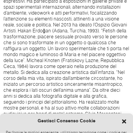
espressivi. Ha partecipato a esposizioni in gallerie private e
spazi sperimentali internazionali, alternando installazioni
d’ambiente, videowork e atti performativi, focalizzando
l’attenzione su elementi nascosti, attinenti a una visione
reale, sociale e politica. Nel 2013 ha ideato l’Ospizio Giovani
Artisti. Hakan Erdoğan (Adana, Turchia, 1993). “Fetish della
trasformazione; piacere sessuale provato verso le persone
che si sono trasformate in un oggetto o qualcosa che
raffigura un oggetto. Un lavoro sperimentale che ti porta nel
mondo magico e luminoso di Maria e nel piacere oggettivo
della luce”. Micheal Knoten (Fratiskovy Lazne, Repubblica
Ceca, 1984) lavora come operaio nella produzione del
metallo. Si dedica alla creazione artistica dall’infanzia. “Nel
corso della mia vita, ispirato dall’ambiente circostante, ho
iniziato un percorso artistico sinceramente misantropico,
che esplora i lati oscuri dell’anima umana”. Da oltre dieci
anni si dedica alla fotografia digitale e alla grafica,
seguendo i principi del pittorialismo. Ha realizzato molte
mostre personali, e ha al suo attivo molte collaborazioni
audiovisive per band di metal estremo. Silvia Marcantoni
Taddei (Genova, 1994) compirà 30 anni lo stesso giorno di
Gestisci Consenso Cookie
Cicciolina, il 26 novembre. Ha fondato nel 2019 il duo
multimediale AnimaeNoctis con suo marito Massimo
Per fornire le migliori esperienze, utilizziamo tecnologie come i cookie per