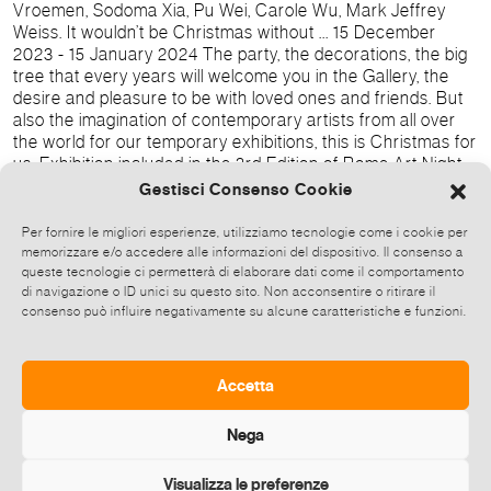
Vroemen, Sodoma Xia, Pu Wei, Carole Wu, Mark Jeffrey
Weiss. It wouldn’t be Christmas without ... 15 December
2023 - 15 January 2024 The party, the decorations, the big
tree that every years will welcome you in the Gallery, the
desire and pleasure to be with loved ones and friends. But
also the imagination of contemporary artists from all over
the world for our temporary exhibitions, this is Christmas for
us. Exhibition included in the 3rd Edition of Rome Art Night
events We look forward to welcoming you from Monday to
Gestisci Consenso Cookie
Friday, from 11AM to 5PM, in Via Raffaele Cadorna 28,
Rome. On our website you'll find in-depth information about
Per fornire le migliori esperienze, utilizziamo tecnologie come i cookie per
each artist. Sul web:
memorizzare e/o accedere alle informazioni del dispositivo. Il consenso a
https://www.rossocinabro.com/exhibitions/exhibitions_2023
queste tecnologie ci permetterà di elaborare dati come il comportamento
di navigazione o ID unici su questo sito. Non acconsentire o ritirare il
/247_nonsarebbenatalesenza.htm Condividi le tue foto su
consenso può influire negativamente su alcune caratteristiche e funzioni.
Facebook, Twitter e Instagram taggando i profili ufficiali:
Facebook @rossocinabrogallery Instagram
@rossocinabro_gallery Twitter @rossocinabro usando gli
Hashtag #rossocinabro #rossocinabrogallery
Accetta
#nonsarebbenatalesenza
Nega
Visualizza le preferenze