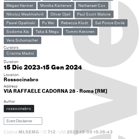
Megan Harmer
Monika Katterwe
Nathanael Cox
Nikoloz Meskhishvili
Oliver Ojeil
Paul Scott Malone
Pawel Opalinski
Pu Wei
Rebecca Klodt
Sal Ponce Enrile
Sodoma Xia
Taka & Megu
Tommi Ketonen
Vera Schumacher
Curators
Cristina Madini
Duration
15 Dic 2023-15 Gen 2024
Location
Rossocinabro
Address
VIA RAFFAELE CADORNA 28 - Roma [RM]
Author
rossocinabro
Event Disclaimer
MLSEMG
712
2023-12-05 15:36:43
Codice
- ID
- UM