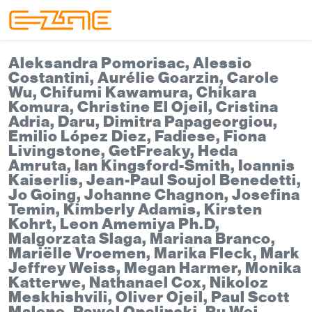
Skip to content
Skip to footer
Menu
Aleksandra Pomorisac, Alessio
Costantini, Aurélie Goarzin, Carole
Wu, Chifumi Kawamura, Chikara
Komura, Christine El Ojeil, Cristina
Adria, Daru, Dimitra Papageorgiou,
Emilio López Diez, Fadiese, Fiona
Livingstone, GetFreaky, Heda
Amruta, Ian Kingsford-Smith, Ioannis
Kaiserlis, Jean-Paul Soujol Benedetti,
Jo Going, Johanne Chagnon, Josefina
Temin, Kimberly Adamis, Kirsten
Kohrt, Leon Amemiya Ph.D,
Malgorzata Slaga, Mariana Branco,
Mariëlle Vroemen, Marika Fleck, Mark
Jeffrey Weiss, Megan Harmer, Monika
Katterwe, Nathanael Cox, Nikoloz
Meskhishvili, Oliver Ojeil, Paul Scott