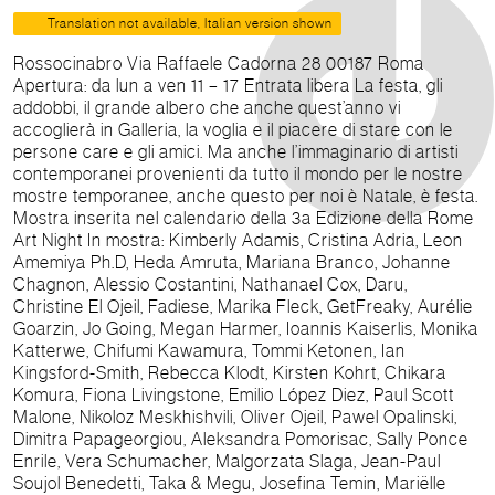
Translation not available, Italian version shown
Rossocinabro Via Raffaele Cadorna 28 00187 Roma
Apertura: da lun a ven 11 – 17 Entrata libera La festa, gli
addobbi, il grande albero che anche quest’anno vi
accoglierà in Galleria, la voglia e il piacere di stare con le
persone care e gli amici. Ma anche l’immaginario di artisti
contemporanei provenienti da tutto il mondo per le nostre
mostre temporanee, anche questo per noi è Natale, è festa.
Mostra inserita nel calendario della 3a Edizione della Rome
Art Night In mostra: Kimberly Adamis, Cristina Adria, Leon
Amemiya Ph.D, Heda Amruta, Mariana Branco, Johanne
Chagnon, Alessio Costantini, Nathanael Cox, Daru,
Christine El Ojeil, Fadiese, Marika Fleck, GetFreaky, Aurélie
Goarzin, Jo Going, Megan Harmer, Ioannis Kaiserlis, Monika
Katterwe, Chifumi Kawamura, Tommi Ketonen, Ian
Kingsford-Smith, Rebecca Klodt, Kirsten Kohrt, Chikara
Komura, Fiona Livingstone, Emilio López Diez, Paul Scott
Malone, Nikoloz Meskhishvili, Oliver Ojeil, Pawel Opalinski,
Dimitra Papageorgiou, Aleksandra Pomorisac, Sally Ponce
Enrile, Vera Schumacher, Malgorzata Slaga, Jean-Paul
Soujol Benedetti, Taka & Megu, Josefina Temin, Mariëlle