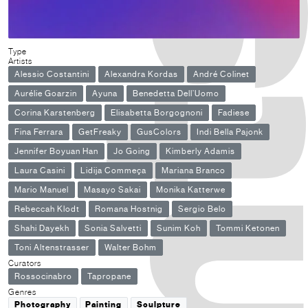
Type
Artists
Alessio Costantini
Alexandra Kordas
André Colinet
Aurélie Goarzin
Ayuna
Benedetta Dell’Uomo
Corina Karstenberg
Elisabetta Borgognoni
Fadiese
Fina Ferrara
GetFreaky
GusColors
Indi Bella Pajonk
Jennifer Boyuan Han
Jo Going
Kimberly Adamis
Laura Casini
Lidija Commeça
Mariana Branco
Mario Manuel
Masayo Sakai
Monika Katterwe
Rebeccah Klodt
Romana Hostnig
Sergio Belo
Shahi Dayekh
Sonia Salvetti
Sunim Koh
Tommi Ketonen
Toni Altenstrasser
Walter Bohm
Curators
Rossocinabro
Tapropane
Genres
Photography
Painting
Sculpture