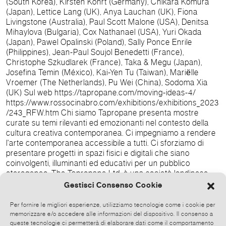
(South Korea), Kirsten Kohrt (Germany), Chikara Komura
(Japan), Lettice Lang (UK), Anya Lauchan (UK), Fiona
Livingstone (Australia), Paul Scott Malone (USA), Denitsa
Mihaylova (Bulgaria), Cox Nathanael (USA), Yuri Okada
(Japan), Pawel Opalinski (Poland), Sally Ponce Enrile
(Philippines), Jean-Paul Soujol Benedetti (France),
Christophe Szkudlarek (France), Taka & Megu (Japan),
Josefina Temin (México), Kai-Yen Tu (Taiwan), Mariёlle
Vroemer (The Netherlands), Pu Wei (China), Sodoma Xia
(UK) Sul web https://tapropane.com/moving-ideas-4/
https://www.rossocinabro.com/exhibitions/exhibitions_2023
/243_RFW.htm Chi siamo Tapropane presenta mostre
curate su temi rilevanti ed emozionanti nel contesto della
cultura creativa contemporanea. Ci impegniamo a rendere
l'arte contemporanea accessibile a tutti. Ci sforziamo di
presentare progetti in spazi fisici e digitali che siano
coinvolgenti, illuminanti ed educativi per un pubblico
eterogeneo. The Tapropane Ltd, è una società londinese.
Rossocinabro con 15 anni di esperienza ha già esposto
Gestisci Consenso Cookie
opere di illustri artisti Annamaria Biagini, James Barsness,
Sophokles Koutris, Concetto Pozzati, Giuseppe Teobaldelli,
Per fornire le migliori esperienze, utilizziamo tecnologie come i cookie per
Vincenzo Vavuso... Collaboriamo con Sky Arte, Rai 3,
memorizzare e/o accedere alle informazioni del dispositivo. Il consenso a
Artribune, AMACI (Associazione Musei d'Arte
queste tecnologie ci permetterà di elaborare dati come il comportamento