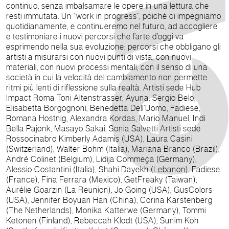
continuo, senza imbalsamare le opere in una lettura che
resti immutata. Un “work in progress”, poiché ci impegniamo
quotidianamente, e continueremo nel futuro, ad accogliere
e testimoniare i nuovi percorsi che l’arte d’oggi va
esprimendo nella sua evoluzione; percorsi che obbligano gli
artisti a misurarsi con nuovi punti di vista, con nuovi
materiali, con nuovi processi mentali, con il senso di una
società in cui la velocità del cambiamento non permette
ritmi più lenti di riflessione sulla realtà. Artisti sede Hub
Impact Roma Toni Altenstrasser, Ayuna, Sergio Belo,
Elisabetta Borgognoni, Benedetta Dell’Uomo, Fadiese,
Romana Hostnig, Alexandra Kordas, Mario Manuel, Indi
Bella Pajonk, Masayo Sakai, Sonia Salvetti Artisti sede
Rossocinabro Kimberly Adamis (USA), Laura Casini
(Switzerland), Walter Bohm (Italia), Mariana Branco (Brazil),
André Colinet (Belgium), Lidija Commeça (Germany),
Alessio Costantini (Italia), Shahi Dayekh (Lebanon), Fadiese
(France), Fina Ferrara (Mexico), GetFreaky (Taiwan),
Aurélie Goarzin (La Reunion), Jo Going (USA), GusColors
(USA), Jennifer Boyuan Han (China), Corina Karstenberg
(The Netherlands), Monika Katterwe (Germany), Tommi
Ketonen (Finland), Rebeccah Klodt (USA), Sunim Koh