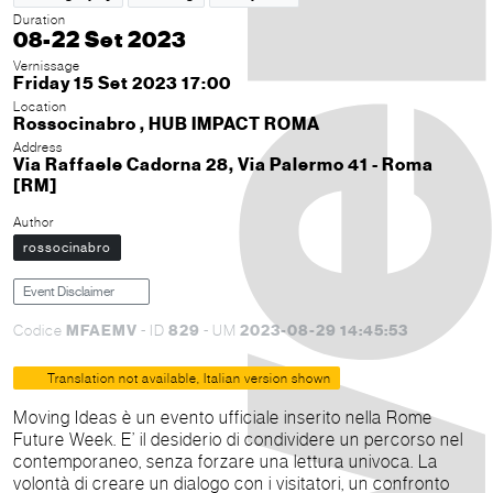
Duration
08-22 Set 2023
Vernissage
Friday 15 Set 2023 17:00
Location
Rossocinabro , HUB IMPACT ROMA
Address
Via Raffaele Cadorna 28, Via Palermo 41 - Roma
[RM]
Author
rossocinabro
Event Disclaimer
MFAEMV
829
2023-08-29 14:45:53
Codice
- ID
- UM
Translation not available, Italian version shown
Moving Ideas è un evento ufficiale inserito nella Rome
Future Week. E’ il desiderio di condividere un percorso nel
contemporaneo, senza forzare una lettura univoca. La
volontà di creare un dialogo con i visitatori, un confronto