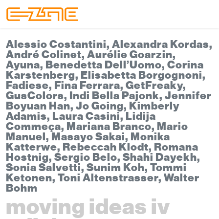
Skip to content
Skip to footer
Menu
Alessio Costantini, Alexandra Kordas,
André Colinet, Aurélie Goarzin,
Ayuna, Benedetta Dell’Uomo, Corina
Karstenberg, Elisabetta Borgognoni,
Fadiese, Fina Ferrara, GetFreaky,
GusColors, Indi Bella Pajonk, Jennifer
Boyuan Han, Jo Going, Kimberly
Adamis, Laura Casini, Lidija
Commeça, Mariana Branco, Mario
Manuel, Masayo Sakai, Monika
Katterwe, Rebeccah Klodt, Romana
Hostnig, Sergio Belo, Shahi Dayekh,
Sonia Salvetti, Sunim Koh, Tommi
Ketonen, Toni Altenstrasser, Walter
Bohm
moving ideas iv