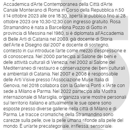
Accademica d’Arte Contemporanea della Città d’Arte
Canale Monterano di Roma in Corso della Repubblica n.50
il 14 ottobre 2023 alle ore 18.30, aperta al pubblico fino al 28
ottobre 2023 ore 10,30-12,30 con ingresso gratuito. Rosa
Stramandino è nata a Barcellona Pozzo di Gotto in
provincia di Messina nel 1980, si è diplomata all'Accademia
di Belle Arti di Catania nel 2003, già docente di Storia
dell'Arte e Disegno dal 2007 e docente di sostegno,
contesto in cui introduce l’arte come mezzo d’espressione e
di conoscenza. Nel 2000 partecipa al Salone dei beni e
delle attività culturali di Venezia, nel 2002 al Salone del
Mediterraneo di restauro e conservazione dei beni culturali
e ambientali di Catania. Nel 2007 e 2008 è responsabile
delle Arti Visive presso l'Associazione Muse Italia di
Genova, nel 2018 collabora con la Galleria Ponti x l’Arte con
sede a Milano e Parma. Nel 2022 partecipa alla Mostra
internazionale di Marsiglia, organizza varie mostre personali
sul territorio italiano e attualmente le sue opere sono
esposte presso diverse gallerie nella città di Milano e di
Parma. Le tracce cromatiche della Stramandino sono
carezze sulla pelle, ove la pelle umana rifonde alla pelle del
mondo. È un’arte precategoriale, irriflessa, sensoriale: