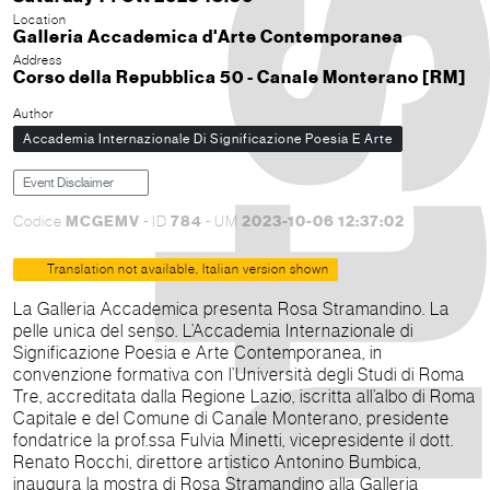
Location
Galleria Accademica d'Arte Contemporanea
Address
Corso della Repubblica 50 - Canale Monterano [RM]
Author
Accademia Internazionale Di Significazione Poesia E Arte
Event Disclaimer
MCGEMV
784
2023-10-06 12:37:02
Codice
- ID
- UM
Translation not available, Italian version shown
La Galleria Accademica presenta Rosa Stramandino. La
pelle unica del senso. L’Accademia Internazionale di
Significazione Poesia e Arte Contemporanea, in
convenzione formativa con l’Università degli Studi di Roma
Tre, accreditata dalla Regione Lazio, iscritta all’albo di Roma
Capitale e del Comune di Canale Monterano, presidente
fondatrice la prof.ssa Fulvia Minetti, vicepresidente il dott.
Renato Rocchi, direttore artistico Antonino Bumbica,
inaugura la mostra di Rosa Stramandino alla Galleria