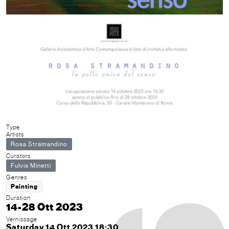
Type
Artists
Rosa Stramandino
Curators
Fulvia Minetti
Genres
Painting
Duration
14-28 Ott 2023
Vernissage
Saturday 14 Ott 2023 18:30