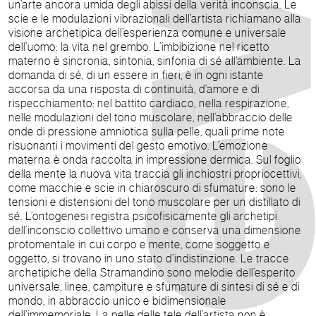
un’arte ancora umida degli abissi della verità inconscia. Le
scie e le modulazioni vibrazionali dell’artista richiamano alla
visione archetipica dell’esperienza comune e universale
dell’uomo: la vita nel grembo. L’imbibizione nel ricetto
materno è sincronia, sintonia, sinfonia di sé all’ambiente. La
domanda di sé, di un essere in fieri, è in ogni istante
accorsa da una risposta di continuità, d’amore e di
rispecchiamento: nel battito cardiaco, nella respirazione,
nelle modulazioni del tono muscolare, nell’abbraccio delle
onde di pressione amniotica sulla pelle, quali prime note
risuonanti i movimenti del gesto emotivo. L’emozione
materna è onda raccolta in impressione dermica. Sul foglio
della mente la nuova vita traccia gli inchiostri propriocettivi,
come macchie e scie in chiaroscuro di sfumature: sono le
tensioni e distensioni del tono muscolare per un distillato di
sé. L’ontogenesi registra psicofisicamente gli archetipi
dell’inconscio collettivo umano e conserva una dimensione
protomentale in cui corpo e mente, come soggetto e
oggetto, si trovano in uno stato d’indistinzione. Le tracce
archetipiche della Stramandino sono melodie dell’esperito
universale, linee, campiture e sfumature di sintesi di sé e di
mondo, in abbraccio unico e bidimensionale
dell’immemoriale. La pelle delle tele dell’artista non è