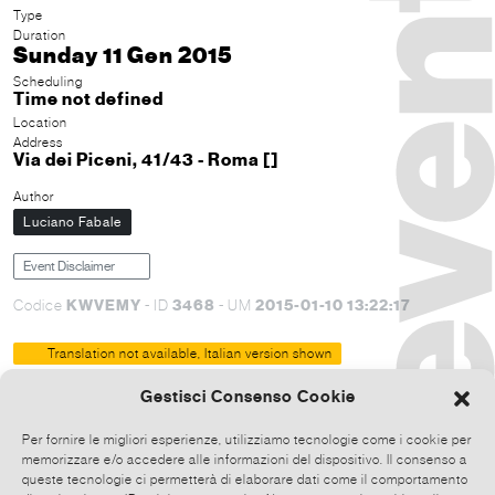
Type
Duration
Sunday 11 Gen 2015
Scheduling
Time not defined
Location
Address
Via dei Piceni, 41/43 - Roma []
Author
Luciano Fabale
Event Disclaimer
KWVEMY
3468
2015-01-10 13:22:17
Codice
- ID
- UM
Translation not available, Italian version shown
Domenica 11 gennaio ore 17,00 la MONDRIAN SUITE
Gestisci Consenso Cookie
omaggia Charlie Hebdo con l’evento commemorativo
PENNA DI MORTE non è la pena capitale ma la PENNA e il
Per fornire le migliori esperienze, utilizziamo tecnologie come i cookie per
PENSIERO che possono uccidere il TERRORE per reagire
memorizzare e/o accedere alle informazioni del dispositivo. Il consenso a
con sdegno a chi ha attentato duramente in queste ore alla
queste tecnologie ci permetterà di elaborare dati come il comportamento