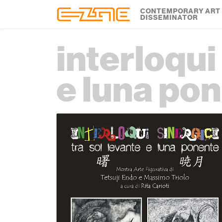
Skip to content
Skip to footer
CONTEMPORARY ART
DISSEMINATOR
interloqui
e luna po