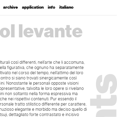
archive
application
info
italiano
sol levante
lturali così differenti, nell’arte che li accomuna,
ella figurativa, che ognuno ha separatamente
ltivato nel corso del tempo, nell’attimo del loro
contro si siano trovati sinergicamente così
e personali opposte visioni
ppresentative, talvolta le loro opere si rivelano
fini non soltanto nella forma espressiva ma
he nei rispettivi contenuti. Pur essendo il
rsonale tratto stilistico differente per carattere,
nuzioso elegante e morbido ma deciso quello di
tsuji, dettagliato forte contrastato e incisivo