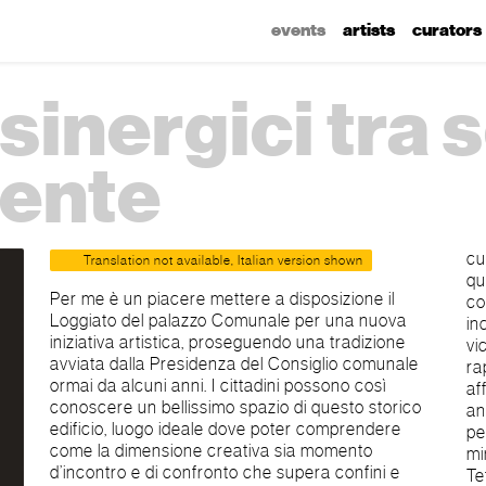
events
artists
curators
 sinergici tra 
nente
cu
Translation not available, Italian version shown
qu
Per me è un piacere mettere a disposizione il
co
Loggiato del palazzo Comunale per una nuova
in
iniziativa artistica, proseguendo una tradizione
vicini. Nonostante l
avviata dalla Presidenza del Consiglio comunale
ra
ormai da alcuni anni. I cittadini possono così
af
conoscere un bellissimo spazio di questo storico
anc
edificio, luogo ideale dove poter comprendere
pe
come la dimensione creativa sia momento
mi
d’incontro e di confronto che supera confini e
Te