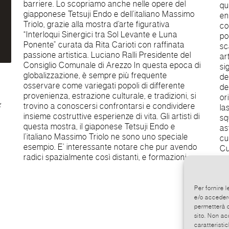
barriere. Lo scopriamo anche nelle opere del
qu
giapponese Tetsuji Endo e dell’italiano Massimo
en
Triolo, grazie alla mostra d’arte figurativa
co
“Interloqui Sinergici tra Sol Levante e Luna
po
Ponente” curata da Rita Carioti con raffinata
sc
passione artistica. Luciano Ralli Presidente del
ar
Consiglio Comunale di Arezzo In questa epoca di
si
globalizzazione, è sempre più frequente
de
osservare come variegati popoli di differente
dell’I
provenienza, estrazione culturale, e tradizioni, si
or
z
trovino a conoscersi confrontarsi e condividere
la
insieme costruttive esperienze di vita. Gli artisti di
sq
questa mostra, il giaponese Tetsuji Endo e
as
l’italiano Massimo Triolo ne sono uno speciale
cuo
esempio. E’ interessante notare che pur avendo
Cu
radici spazialmente così distanti, e formazioni
Per fornire 
e/o accedere
permetterà d
sito. Non ac
caratteristic