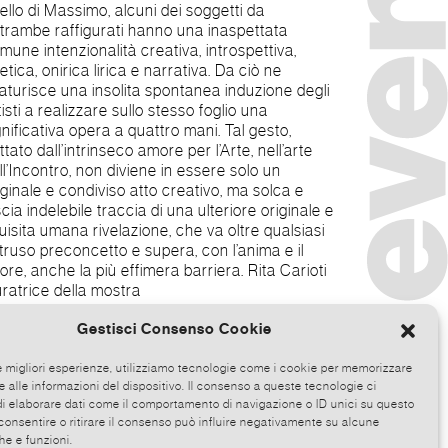
ello di Massimo, alcuni dei soggetti da
trambe raffigurati hanno una inaspettata
mune intenzionalità creativa, introspettiva,
etica, onirica lirica e narrativa. Da ciò ne
aturisce una insolita spontanea induzione degli
tisti a realizzare sullo stesso foglio una
gnificativa opera a quattro mani. Tal gesto,
ttato dall’intrinseco amore per l’Arte, nell’arte
ncontro, non diviene in essere solo un
iginale e condiviso atto creativo, ma solca e
scia indelebile traccia di una ulteriore originale e
uisita umana rivelazione, che va oltre qualsiasi
truso preconcetto e supera, con l’anima e il
re, anche la più effimera barriera. Rita Carioti
ratrice della mostra
Gestisci Consenso Cookie
le migliori esperienze, utilizziamo tecnologie come i cookie per memorizzare
 alle informazioni del dispositivo. Il consenso a queste tecnologie ci
i elaborare dati come il comportamento di navigazione o ID unici su questo
consentire o ritirare il consenso può influire negativamente su alcune
he e funzioni.