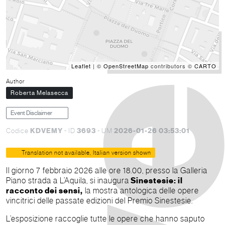
Leaflet
| ©
OpenStreetMap
contributors ©
CARTO
Author
Roberta Melasecca
Event Disclaimer
KDVEMY
3693
2026-01-26 03:53:01
Codice
- ID
- UM
Translation not available, Italian version shown
Il giorno 7 febbraio 2026 alle ore 18.00, presso la Galleria
Piano strada a L’Aquila, si inaugura
Sinestesie: il
racconto dei sensi,
la mostra antologica delle opere
vincitrici delle passate edizioni del Premio Sinestesie.
L’esposizione raccoglie tutte le opere che hanno saputo