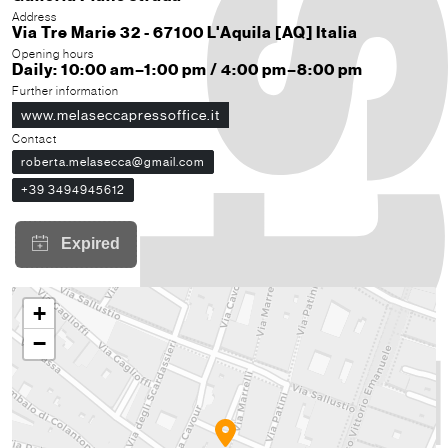
Address
Via Tre Marie 32 - 67100 L'Aquila [AQ] Italia
Opening hours
Daily: 10:00 am–1:00 pm / 4:00 pm–8:00 pm
Further information
www.melaseccapressoffice.it
Contact
roberta.melasecca@gmail.com
+39 3494945612
+
−