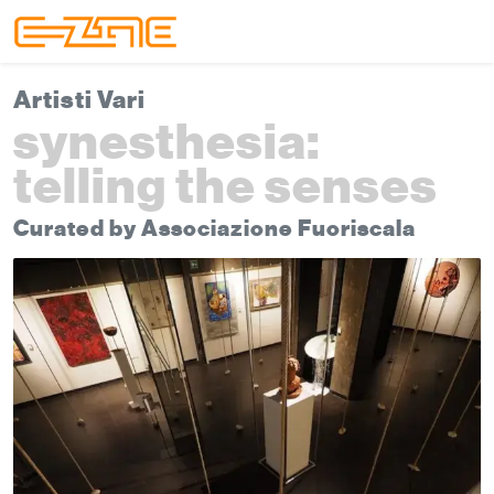
Skip to content
Skip to footer
Menu
Artisti Vari
synesthesia:
telling the senses
Curated by Associazione Fuoriscala