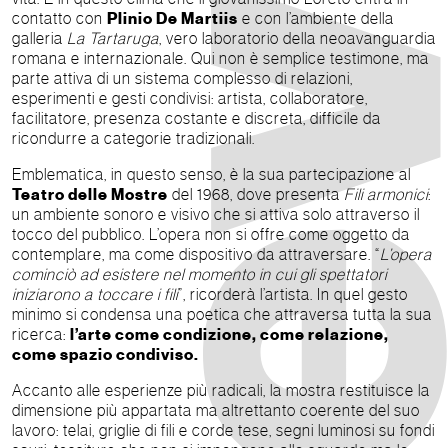
contatto con
Plinio De Martiis
e con l’ambiente della
galleria
La Tartaruga
, vero laboratorio della neoavanguardia
romana e internazionale. Qui non è semplice testimone, ma
parte attiva di un sistema complesso di relazioni,
esperimenti e gesti condivisi: artista, collaboratore,
facilitatore, presenza costante e discreta, difficile da
ricondurre a categorie tradizionali.
Emblematica, in questo senso, è la sua partecipazione al
Teatro delle Mostre
del 1968, dove presenta
Fili armonici
:
un ambiente sonoro e visivo che si attiva solo attraverso il
tocco del pubblico. L’opera non si offre come oggetto da
contemplare, ma come dispositivo da attraversare. “
L’opera
cominciò ad esistere nel momento in cui gli spettatori
iniziarono a toccare i fili
”, ricorderà l’artista. In quel gesto
minimo si condensa una poetica che attraversa tutta la sua
ricerca:
l’arte come condizione, come relazione,
come spazio condiviso.
Accanto alle esperienze più radicali, la mostra restituisce la
dimensione più appartata ma altrettanto coerente del suo
lavoro: telai, griglie di fili e corde tese, segni luminosi su fondi