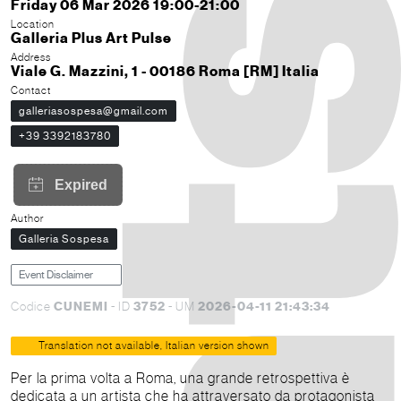
Friday 06 Mar 2026 19:00-21:00
Location
Galleria Plus Art Pulse
Address
Viale G. Mazzini, 1 - 00186 Roma [RM] Italia
Contact
galleriasospesa@gmail.com
+39 3392183780
Author
Galleria Sospesa
Event Disclaimer
CUNEMI
3752
2026-04-11 21:43:34
Codice
- ID
- UM
Translation not available, Italian version shown
Per la prima volta a Roma, una grande retrospettiva è
dedicata a un artista che ha attraversato da protagonista