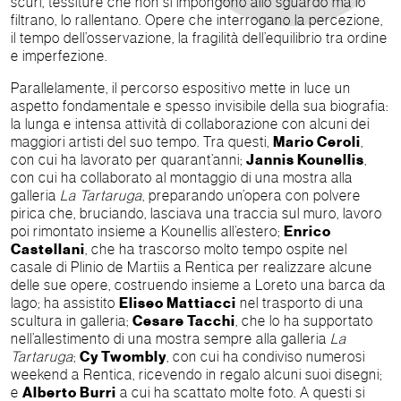
scuri, tessiture che non si impongono allo sguardo ma lo
filtrano, lo rallentano. Opere che interrogano la percezione,
il tempo dell’osservazione, la fragilità dell’equilibrio tra ordine
e imperfezione.
Parallelamente, il percorso espositivo mette in luce un
aspetto fondamentale e spesso invisibile della sua biografia:
la lunga e intensa attività di collaborazione con alcuni dei
maggiori artisti del suo tempo. Tra questi,
Mario Ceroli
,
con cui ha lavorato per quarant’anni;
Jannis Kounellis
,
con cui ha collaborato al montaggio di una mostra alla
galleria
La Tartaruga
, preparando un’opera con polvere
pirica che, bruciando, lasciava una traccia sul muro, lavoro
poi rimontato insieme a Kounellis all’estero;
Enrico
Castellani
, che ha trascorso molto tempo ospite nel
casale di Plinio de Martiis a Rentica per realizzare alcune
delle sue opere, costruendo insieme a Loreto una barca da
lago; ha assistito
Eliseo Mattiacci
nel trasporto di una
scultura in galleria;
Cesare Tacchi
, che lo ha supportato
nell’allestimento di una mostra sempre alla galleria
La
Tartaruga
;
Cy Twombly
, con cui ha condiviso numerosi
weekend a Rentica, ricevendo in regalo alcuni suoi disegni;
e
Alberto Burri
a cui ha scattato molte foto. A questi si