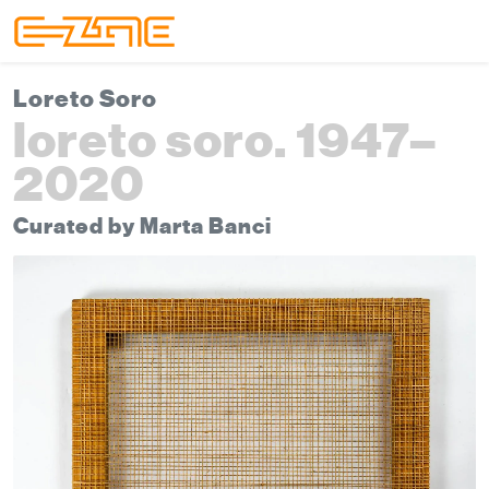
Skip to content
Skip to footer
Menu
Loreto Soro
loreto soro. 1947–
2020
Curated by Marta Banci