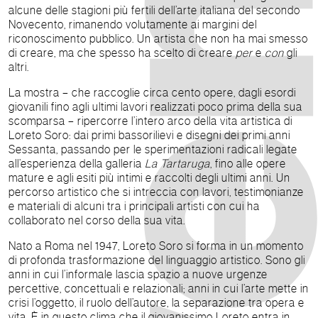
alcune delle stagioni più fertili dell’arte italiana del secondo
Novecento, rimanendo volutamente ai margini del
riconoscimento pubblico. Un artista che non ha mai smesso
di creare, ma che spesso ha scelto di creare
per
e
con
gli
altri.
La mostra – che raccoglie circa cento opere, dagli esordi
giovanili fino agli ultimi lavori realizzati poco prima della sua
scomparsa – ripercorre l’intero arco della vita artistica di
Loreto Soro: dai primi bassorilievi e disegni dei primi anni
Sessanta, passando per le sperimentazioni radicali legate
all’esperienza della galleria
La Tartaruga
, fino alle opere
mature e agli esiti più intimi e raccolti degli ultimi anni. Un
percorso artistico che si intreccia con lavori, testimonianze
e materiali di alcuni tra i principali artisti con cui ha
collaborato nel corso della sua vita.
Nato a Roma nel 1947, Loreto Soro si forma in un momento
di profonda trasformazione del linguaggio artistico. Sono gli
anni in cui l’informale lascia spazio a nuove urgenze
percettive, concettuali e relazionali; anni in cui l’arte mette in
crisi l’oggetto, il ruolo dell’autore, la separazione tra opera e
vita. È in questo clima che il giovanissimo Loreto entra in