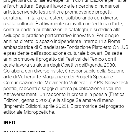
progettista culturale ed esperta in comunicazione per l’arte
e l’architettura. Segue il lavoro e le ricerche di numerosi
artisti, scrivendo testi critici e promuovendo progetti
curatoriali in Italia e all’estero, collaborando con diverse
realtà culturali. È attivamente coinvolta nell'editoria d'arte,
contribuendo a pubblicazioni e cataloghi, e si dedica allo
sviluppo di pratiche performative innovative. Per cinque
anni ha diretto lo spazio indipendente Interno 14 a Roma. È
ambasciatrice di Cittadellarte-Fondazione Pistoletto ONLUS
e presidente dell'associazione culturale blowart. Da sette
anni promuove il progetto del Festival del Tempo con il
quale lavora su alcuni degli Obiettivi dell’Agenda 2030.
Collabora con diverse riviste; è responsabile della Sezione
arte di VulnerarTe Magazine e dei Progetti Speciali e
Comunicazione del Movimento VulnerarTe APS. Scrive testi
poetici, racconti e saggi: di ultima pubblicazione il volume
Attraversamenti. Un racconto in prosa e in poesia (Eretica
Edizioni, gennaio 2023) e la silloge Se amare di meno
(Impremix Edizioni, aprile 2025). È promotrice del progetto
editoriale Micropoetiche.
INFO