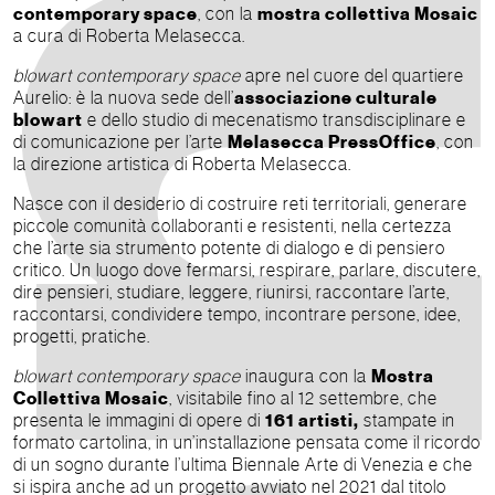
contemporary space
, con la
mostra collettiva Mosaic
a cura di Roberta Melasecca.
blowart contemporary space
apre nel cuore del quartiere
Aurelio: è la nuova sede dell’
associazione culturale
blowart
e dello studio di mecenatismo transdisciplinare e
di comunicazione per l’arte
Melasecca PressOffice
, con
la direzione artistica di Roberta Melasecca.
Nasce con il desiderio di costruire reti territoriali, generare
piccole comunità collaboranti e resistenti, nella certezza
che l’arte sia strumento potente di dialogo e di pensiero
critico. Un luogo dove fermarsi, respirare, parlare, discutere,
dire pensieri, studiare, leggere, riunirsi, raccontare l’arte,
raccontarsi, condividere tempo, incontrare persone, idee,
progetti, pratiche.
blowart contemporary space
inaugura con la
Mostra
Collettiva Mosaic
, visitabile fino al 12 settembre, che
presenta le immagini di opere di
161 artisti,
stampate in
formato cartolina, in un’installazione pensata come il ricordo
di un sogno durante l’ultima Biennale Arte di Venezia e che
si ispira anche ad un progetto avviato nel 2021 dal titolo