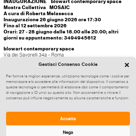
INAUGURAZIONE blowart contemporary space
Mostra Collettiva MOSAIC
A cura di Roberta Melasecca
Inaugurazione 26 giugno 2026 ore 17:30
Fino al 12 settembre 2026
Orari: 27 - 28 giugno dalle 18.00 alle 20.00; altri
giorni su appuntamento: 3494945612
blowart contemporary space
Via dei Savorelli 34a - Roma
Gestisci Consenso Cookie
Associazione culturale blowart
Direttrice artistica: Roberta Melasecca
Per fornire le migliori esperienze, utilizziamo tecnologie come i cookie per
Video e social: Irene Innamorati
memorizzare e/o accedere alle informazioni del dispositivo. Il consenso a
queste tecnologie ci permetterà di elaborare dati come il comportamento
Contatti
di navigazione o ID unici su questo sito. Non acconsentire o ritirare il
Roberta Melasecca_associazione blowart
consenso può influire negativamente su alcune caratteristiche e funzioni.
roberta.melasecca@gmail.com -
info@melaseccapressoffice.it - tel. 3494945612
cartella stampa su www.melaseccapressoffice.it -
Accetta
associazioneblowart.wordpress.com
Nega