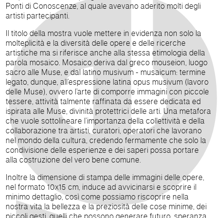
Ponti di Conoscenze, al quale avevano aderito molti degli
artisti partecipanti.
Il titolo della mostra vuole mettere in evidenza non solo la
molteplicità e la diversità delle opere e delle ricerche
artistiche ma si riferisce anche alla stessa etimologia della
parola mosaico. Mosaico deriva dal greco mouseion, luogo
sacro alle Muse, e dal latino musivum - musaicum: termine
legato, dunque, all’espressione latina opus musivum (lavoro
delle Muse), ovvero l’arte di comporre immagini con piccole
tessere, attività talmente raffinata da essere dedicata ed
ispirata alle Muse, divinità protettrici delle arti. Una metafora
che vuole sottolineare l’importanza della collettività e della
collaborazione tra artisti, curatori, operatori che lavorano
nel mondo della cultura, credendo fermamente che solo la
condivisione delle esperienze e dei saperi possa portare
alla costruzione del vero bene comune.
Inoltre la dimensione di stampa delle immagini delle opere,
nel formato 10x15 cm, induce ad avvicinarsi e scoprire il
minimo dettaglio, così come possiamo riscoprire nella
nostra vita la bellezza e la preziosità delle cose minime, dei
piccoli gesti, quelli che possono generare futuro, speranza,