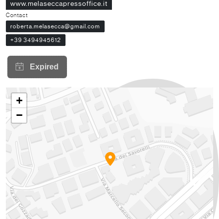
www.melaseccapressoffice.it
Contact
roberta.melasecca@gmail.com
+39 3494945612
+
−