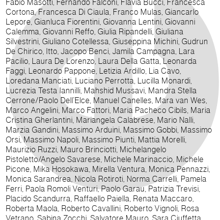
Fabio Masotti, Fernando Falconi, Flavia Bucci, Francesca
Cortona, Francesca Di Ciaula, Franco Mulas, Giancarlo
Lepore, Gianluca Fiorentini, Giovanna Lentini, Giovanni
Calemma, Giovanni Reffo, Giulia Ripandelli, Giuliana
Silvestrini, Giuliano Cotellessa, Giuseppina Michini, Gudrun
De Chirico, Itto, Jacopo Benci, Jamila Campagna, Lara
Pacilio, Laura De Lorenzo, Laura Della Gatta, Leonarda
Faggi, Leonardo Pappone, Letizia Ardillo, Lia Cavo,
Loredana Manciati, Luciano Perrotta, Lucilla Monardi,
Lucrezia Testa Iannilli, Mahshid Mussavi, Mandra Stella
Cerrone/Paolo Dell’Elce, Manuel Canelles, Mara van Wes,
Marco Angelini, Marco Fattori, Maria Pacheco Cibils, Maria
Cristina Gherlantini, Mariangela Calabrese, Mario Nalli,
Marzia Gandini, Massimo Arduini, Massimo Gobbi, Massimo
Orsi, Massimo Napoli, Massimo Piunti, Mattia Morelli,
Maurizio Ruzzi, Mauro Brinciotti, Michelangelo
Pistoletto/Angelo Savarese, Michele Marinaccio, Michele
Picone, Mika Hosokawa, Mirella Ventura, Monica Pennazzi,
Monica Sarandrea, Nicola Rotiroti, Norma Carrelli, Pamela
Ferri, Paola Romoli Venturi, Paolo Garau, Patrizia Trevisi,
Placido Scandurra, Raffaello Paiella, Renata Maccaro,
Roberta Maola, Roberto Cavallini, Roberto Vignoli, Rosa
Vetrano, Sabina Zocchi, Salvatore Mauro, Sara Ciuffetta,