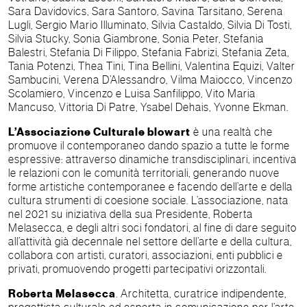
Sara Davidovics, Sara Santoro, Savina Tarsitano, Serena
Lugli, Sergio Mario Illuminato, Silvia Castaldo, Silvia Di Tosti,
Silvia Stucky, Sonia Giambrone, Sonia Peter, Stefania
Balestri, Stefania Di Filippo, Stefania Fabrizi, Stefania Zeta,
Tania Potenzi, Thea Tini, Tina Bellini, Valentina Equizi, Valter
Sambucini, Verena D’Alessandro, Vilma Maiocco, Vincenzo
Scolamiero, Vincenzo e Luisa Sanfilippo, Vito Maria
Mancuso, Vittoria Di Patre, Ysabel Dehais, Yvonne Ekman.
L’Associazione Culturale blowart
è una realtà che
promuove il contemporaneo dando spazio a tutte le forme
espressive: attraverso dinamiche transdisciplinari, incentiva
le relazioni con le comunità territoriali, generando nuove
forme artistiche contemporanee e facendo dell’arte e della
cultura strumenti di coesione sociale. L’associazione, nata
nel 2021 su iniziativa della sua Presidente, Roberta
Melasecca, e degli altri soci fondatori, al fine di dare seguito
all’attività già decennale nel settore dell’arte e della cultura,
collabora con artisti, curatori, associazioni, enti pubblici e
privati, promuovendo progetti partecipativi orizzontali.
Roberta Melasecca
. Architetta, curatrice indipendente,