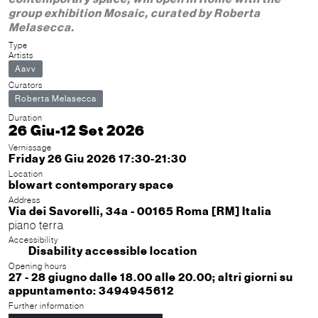
group exhibition Mosaic, curated by Roberta
Melasecca.
Type
Artists
Aavv
Curators
Roberta Melasecca
Duration
26 Giu-12 Set 2026
Vernissage
Friday 26 Giu 2026 17:30-21:30
Location
blowart contemporary space
Address
Via dei Savorelli, 34a - 00165 Roma [RM] Italia
piano terra
Accessibility
Disability accessible location
Opening hours
27 - 28 giugno dalle 18.00 alle 20.00; altri giorni su
appuntamento: 3494945612
Further information