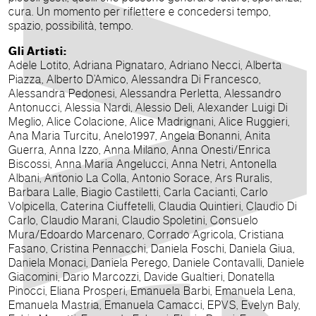
cura. Un momento per riflettere e concedersi tempo,
spazio, possibilità, tempo.
Gli Artisti:
Adele Lotito, Adriana Pignataro, Adriano Necci, Alberta
Piazza, Alberto D’Amico, Alessandra Di Francesco,
Alessandra Pedonesi, Alessandra Perletta, Alessandro
Antonucci, Alessia Nardi, Alessio Deli, Alexander Luigi Di
Meglio, Alice Colacione, Alice Madrignani, Alice Ruggieri,
Ana Maria Turcitu, Anelo1997, Angela Bonanni, Anita
Guerra, Anna Izzo, Anna Milano, Anna Onesti/Enrica
Biscossi, Anna Maria Angelucci, Anna Netri, Antonella
Albani, Antonio La Colla, Antonio Sorace, Ars Ruralis,
Barbara Lalle, Biagio Castiletti, Carla Cacianti, Carlo
Volpicella, Caterina Ciuffetelli, Claudia Quintieri, Claudio Di
Carlo, Claudio Marani, Claudio Spoletini, Consuelo
Mura/Edoardo Marcenaro, Corrado Agricola, Cristiana
Fasano, Cristina Pennacchi, Daniela Foschi, Daniela Giua,
Daniela Monaci, Daniela Perego, Daniele Contavalli, Daniele
Giacomini, Dario Marcozzi, Davide Gualtieri, Donatella
Pinocci, Eliana Prosperi, Emanuela Barbi, Emanuela Lena,
Emanuela Mastria, Emanuela Camacci, EPVS, Evelyn Baly,