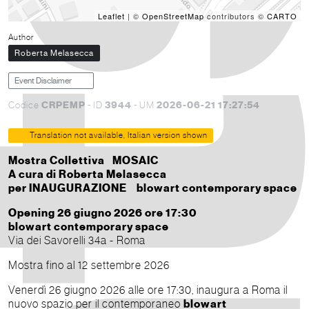
Leaflet
| ©
OpenStreetMap
contributors ©
CARTO
Author
Roberta Melasecca
Event Disclaimer
CRPEMP
3944
2026-06-21 17:27:54
Codice
- ID
- UM
Translation not available, Italian version shown
Mostra Collettiva MOSAIC
A cura di Roberta Melasecca
per INAUGURAZIONE blowart contemporary space
Opening 26 giugno 2026 ore 17:30
blowart contemporary space
Via dei Savorelli 34a - Roma
Mostra fino al 12 settembre 2026
Venerdì 26 giugno 2026 alle ore 17:30, inaugura a Roma il
nuovo spazio per il contemporaneo
blowart