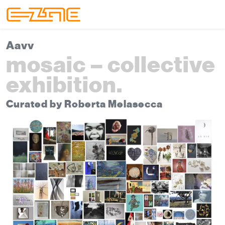
Skip to content
Skip to footer
Menu
Aavv
mosaic – collective
exhibition.
Curated by Roberta Melasecca