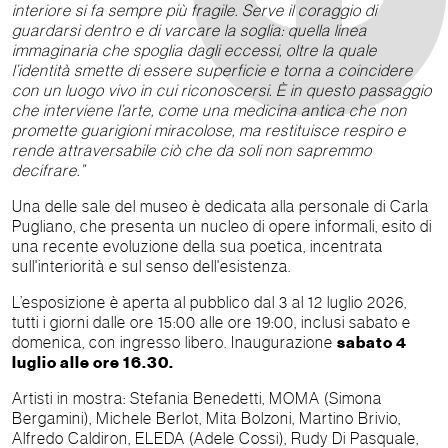
interiore si fa sempre più fragile. Serve il coraggio di
guardarsi dentro e di varcare la soglia: quella linea
immaginaria che spoglia dagli eccessi, oltre la quale
l’identità smette di essere superficie e torna a coincidere
con un luogo vivo in cui riconoscersi. È in questo passaggio
che interviene l’arte, come una medicina antica che non
promette guarigioni miracolose, ma restituisce respiro e
rende attraversabile ciò che da soli non sapremmo
decifrare.”
Una delle sale del museo è dedicata alla personale di Carla
Pugliano, che presenta un nucleo di opere informali, esito di
una recente evoluzione della sua poetica, incentrata
sull'interiorità e sul senso dell'esistenza.
L’esposizione è aperta al pubblico dal 3 al 12 luglio 2026,
tutti i giorni dalle ore 15:00 alle ore 19:00, inclusi sabato e
domenica, con ingresso libero. Inaugurazione
sabato 4
luglio alle ore 16.30.
Artisti in mostra: Stefania Benedetti, MOMA (Simona
Bergamini), Michele Berlot, Mita Bolzoni, Martino Brivio,
Alfredo Caldiron, ELEDA (Adele Cossi), Rudy Di Pasquale,