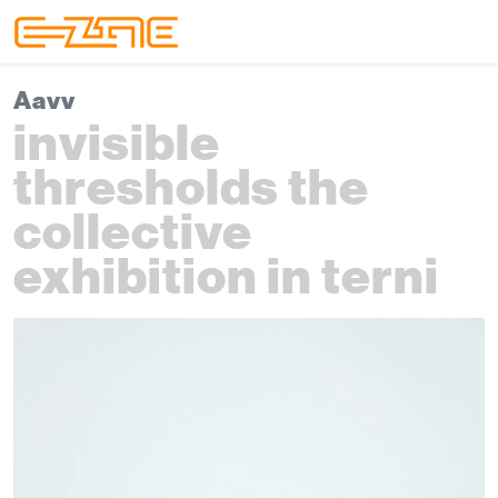
Skip to content
Skip to footer
Menu
Aavv
invisible
thresholds the
collective
exhibition in terni