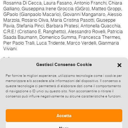
Rosanna Di Cecca, Laura Fasano, Antonio Franchi, Chiara
Galliano, Giuseppina Irene Groccia (GiGro), Matteo Groppi,
GPaolo (Gianpaolo Macario), Giovanni Manganaro, Alessio
Marzola, Rosario Oliva, Maria Cristina Pasotti, Giuseppe
Pavia, Stefania Pinci, Barbara Pratesi, Antonella Quacchia,
C.R.E.! (Cristiano E. Ranghetto), Alessandro Rovelli, Patricia
Saada Baumann, Domenico Summa, Francesca Thermes,
Pier Paolo Tralli, Luca Tridente, Marco Verdelli, Gianmaria
Viviani.
Info:
Gestisci Consenso Cookie
SOGLIE INVISIBILI Mostra collettiva di Arte
Contemporanea
Per fornire le migliori esperienze, utilizziamo tecnologie come i cookie per
memorizzare e/o accedere alle informazioni del dispositivo. Il consenso a
Museo Diocesano e Capitolare di Terni
queste tecnologie ci permetterà di elaborare dati come il comportamento
di navigazione o ID unici su questo sito. Non acconsentire o ritirare il
Via XI Febbraio 4, Terni
consenso può influire negativamente su alcune caratteristiche e funzioni.
Aperto tutti i giorni dalle 15 alle 19 ingresso libero
Accetta
Tel. 0744-546563