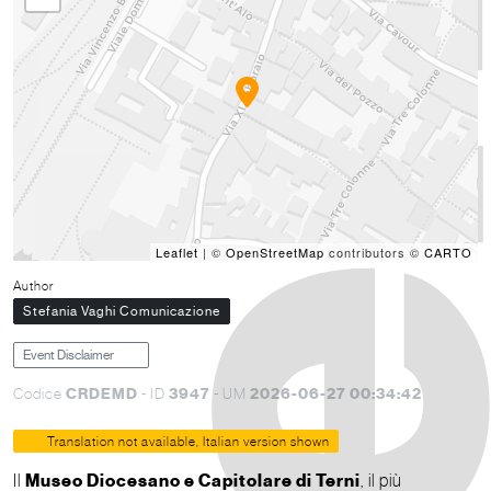
Leaflet
| ©
OpenStreetMap
contributors ©
CARTO
Author
Stefania Vaghi Comunicazione
Event Disclaimer
CRDEMD
3947
2026-06-27 00:34:42
Codice
- ID
- UM
Translation not available, Italian version shown
Il
Museo Diocesano e Capitolare di Terni
, il più