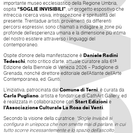
importante museo ecclesiastico della Regione Umbria,
ospita
“SOGLIE INVISIBILI”
, un progetto espositivo che
intreccia ricerca visiva, introspezione e spiritualità del
presente. Trentadue artisti, provenienti da differenti
percorsi espressivi, sono chiamati a indagare le zone più
profonde dell’esperienza umana e la dimensione più intima
del nostro esistere attraverso i linguaggi del
contemporaneo.
Ospite d’onore della manifestazione è
Daniele Radini
Tedeschi
, noto critico d’arte, attuale curatore alla 61ª
Edizione della Biennale di Venezia 2026 – Padiglione di
Grenada, nonché direttore editoriale dell’Atlante dell’Arte
Contemporanea, ed. Giunti.
L’iniziativa, patrocinata dal
Comune di Terni
, è curata da
Carla Pugliano
, artista e fondatrice di CathArt Gallery, ed
è realizzata in collaborazione con
Start Edizioni
e
l’Associazione Culturale La Rosa dei Venti
.
Secondo la visione della curatrice:
“Soglie Invisibili si
configura in un’epoca che non smette mai di parlare, in cui
tutto scorre incessantemente e lo spazio dell’ascolto